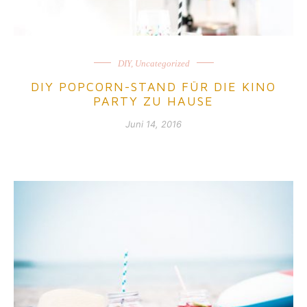
DIY
,
Uncategorized
DIY POPCORN-STAND FÜR DIE KINO
PARTY ZU HAUSE
Juni 14, 2016