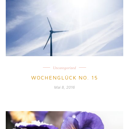
Uncategorized
WOCHENGLÜCK NO. 15
Mai 8, 2016