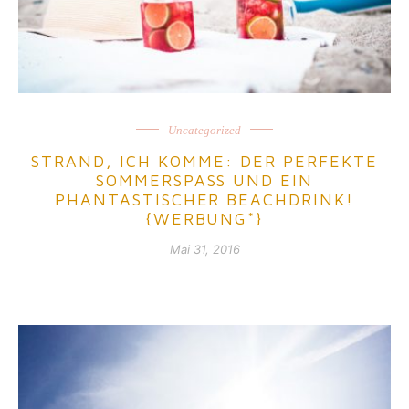
Uncategorized
STRAND, ICH KOMME: DER PERFEKTE
SOMMERSPASS UND EIN P
HANTASTISCHER BEACHDRINK! {
WERBUNG*}
Mai 31, 2016