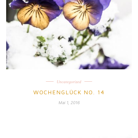
Uncategorized
WOCHENGLÜCK NO. 14
Mai 1, 2016