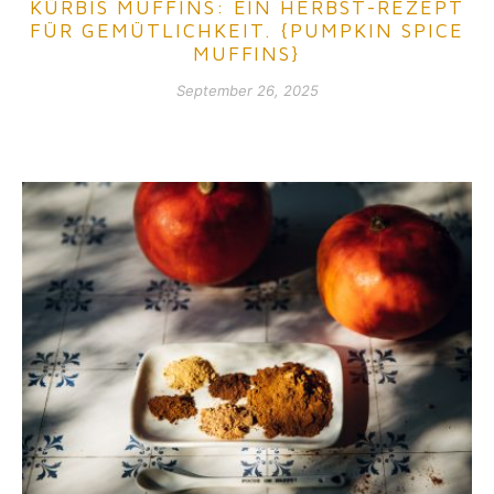
KÜRBIS MUFFINS: EIN HERBST-REZEPT
FÜR GEMÜTLICHKEIT. {PUMPKIN SPICE
MUFFINS}
September 26, 2025