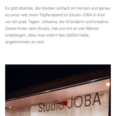
Es gibt Abende, die bleiben einfach im Herzen und genau
so einer war mein Töpferabend im Studio JOBA in Kiel
vor ein paar Tagen. Johanna, die Gründerin und kreative
Seele hinter dem Studio, hat uns mit so viel Wärme
empfangen, dass man sofort das Gefühl hatte,
angekommen zu sein.