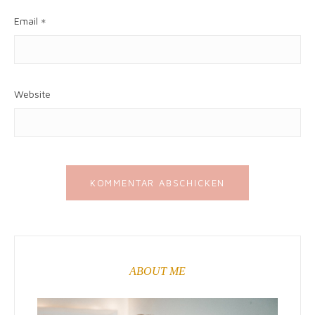
Email
*
Website
ABOUT ME