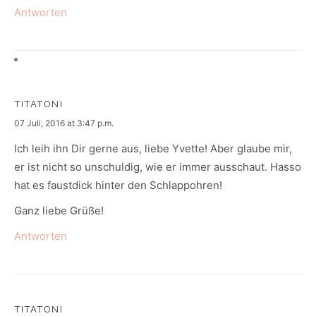
Antworten
TITATONI
says:
07 Juli, 2016 at 3:47 p.m.
Ich leih ihn Dir gerne aus, liebe Yvette! Aber glaube mir,
er ist nicht so unschuldig, wie er immer ausschaut. Hasso
hat es faustdick hinter den Schlappohren!
Ganz liebe Grüße!
Antworten
TITATONI