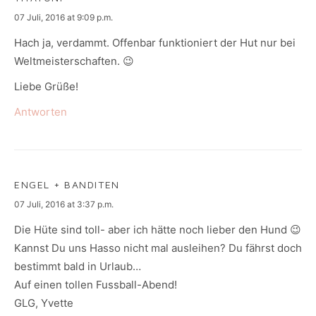
says:
07 Juli, 2016 at 9:09 p.m.
Hach ja, verdammt. Offenbar funktioniert der Hut nur bei
Weltmeisterschaften. 😉
Liebe Grüße!
Antworten
ENGEL + BANDITEN
says:
07 Juli, 2016 at 3:37 p.m.
Die Hüte sind toll- aber ich hätte noch lieber den Hund 😉
Kannst Du uns Hasso nicht mal ausleihen? Du fährst doch
bestimmt bald in Urlaub…
Auf einen tollen Fussball-Abend!
GLG, Yvette