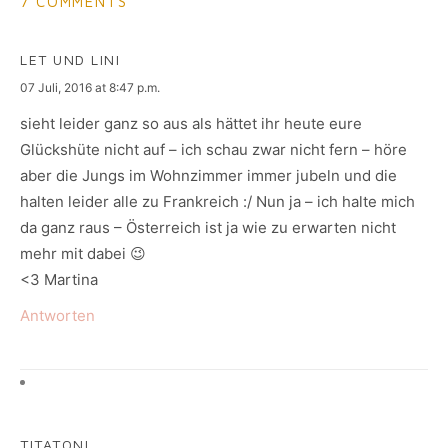
7 COMMENTS
LET UND LINI
says:
07 Juli, 2016 at 8:47 p.m.
sieht leider ganz so aus als hättet ihr heute eure
Glückshüte nicht auf – ich schau zwar nicht fern – höre
aber die Jungs im Wohnzimmer immer jubeln und die
halten leider alle zu Frankreich :/ Nun ja – ich halte mich
da ganz raus – Österreich ist ja wie zu erwarten nicht
mehr mit dabei 😉
<3 Martina
Antworten
TITATONI