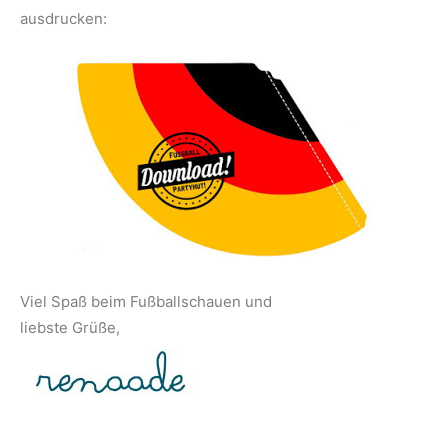
ausdrucken:
Viel Spaß beim Fußballschauen und
liebste Grüße,