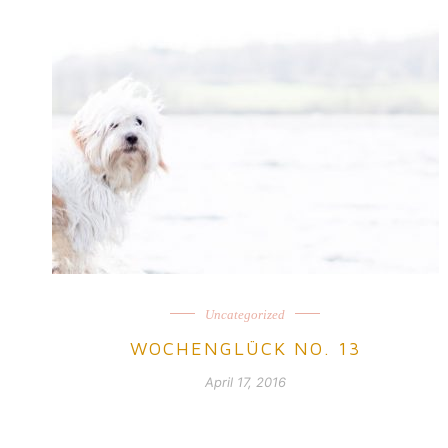
Uncategorized
WOCHENGLÜCK NO. 13
April 17, 2016