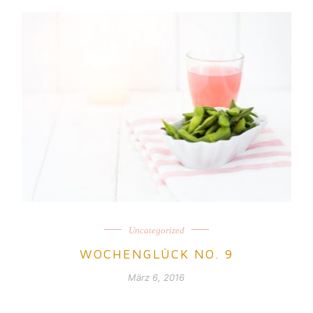
Uncategorized
WOCHENGLÜCK NO. 9
März 6, 2016