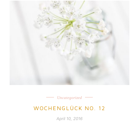
Uncategorized
WOCHENGLÜCK NO. 12
April 10, 2016