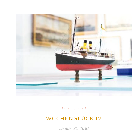
Uncategorized
WOCHENGLÜCK IV
Januar 31, 2016