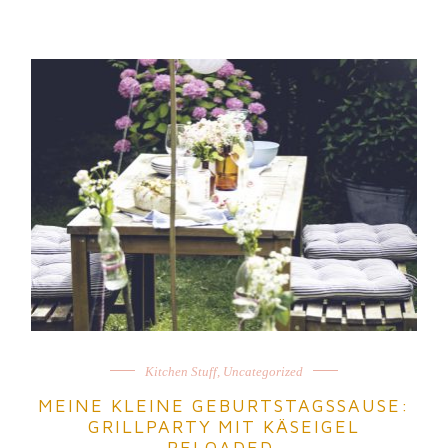
Kitchen Stuff
,
Uncategorized
MEINE KLEINE GEBURTSTAGSSAUSE:
GRILLPARTY MIT KÄSEIGEL
RELOADED.