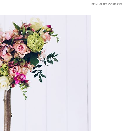
ᴮᴱᴵᴺᴴᴬᴸᵀᴱᵀ ᵂᴱᴿᴮᵁᴺᴳ