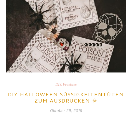
DIY
,
Freebies
DIY HALLOWEEN SÜSSIGKEITENTÜTEN Z
UM AUSDRUCKEN ☠
Oktober 29, 2019