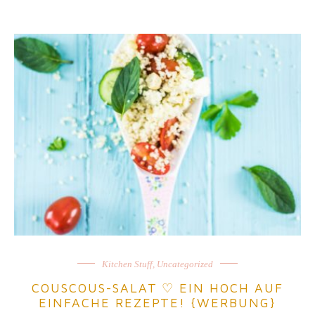
Kitchen Stuff
,
Uncategorized
COUSCOUS-SALAT ♡ EIN HOCH AUF
EINFACHE REZEPTE! {WERBUNG}