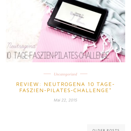
Uncategorized
REVIEW: NEUTROGENA 10 TAGE-
FASZIEN-PILATES-CHALLENGE*
Mai 22, 2015
Posts navigation
OLDER POSTS