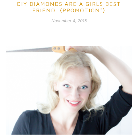
DIY DIAMONDS ARE A GIRLS BEST
FRIEND. {PROMOTION*}
November 4, 2015