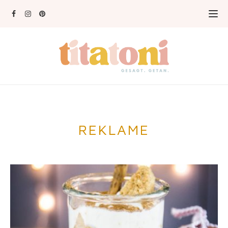
REKLAME