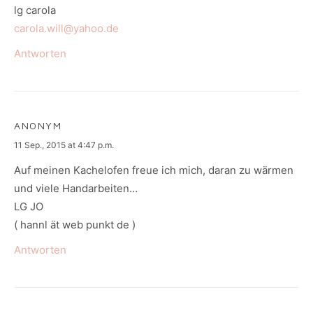
lg carola
carola.will@yahoo.de
Antworten
ANONYM
says:
11 Sep., 2015 at 4:47 p.m.
Auf meinen Kachelofen freue ich mich, daran zu wärmen
und viele Handarbeiten…
LG JO
( hannl ät web punkt de )
Antworten