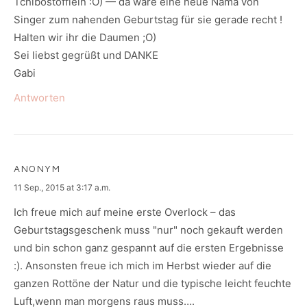
Tchibostöfflein :O) — da wäre eine neue Näma von
Singer zum nahenden Geburtstag für sie gerade recht !
Halten wir ihr die Daumen ;O)
Sei liebst gegrüßt und DANKE
Gabi
Antworten
ANONYM
says:
11 Sep., 2015 at 3:17 a.m.
Ich freue mich auf meine erste Overlock – das
Geburtstagsgeschenk muss "nur" noch gekauft werden
und bin schon ganz gespannt auf die ersten Ergebnisse
:). Ansonsten freue ich mich im Herbst wieder auf die
ganzen Rottöne der Natur und die typische leicht feuchte
Luft,wenn man morgens raus muss….