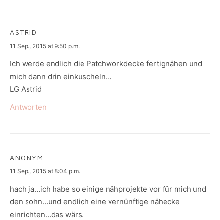
ASTRID
says:
11 Sep., 2015 at 9:50 p.m.
Ich werde endlich die Patchworkdecke fertignähen und
mich dann drin einkuscheln…
LG Astrid
Antworten
ANONYM
says:
11 Sep., 2015 at 8:04 p.m.
hach ja…ich habe so einige nähprojekte vor für mich und
den sohn…und endlich eine vernünftige nähecke
einrichten…das wärs.