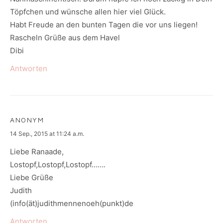
Töpfchen und wünsche allen hier viel Glück.
Habt Freude an den bunten Tagen die vor uns liegen!
Rascheln Grüße aus dem Havel
Dibi
Antworten
ANONYM
says:
14 Sep., 2015 at 11:24 a.m.
Liebe Ranaade,
Lostopf,Lostopf,Lostopf…….
Liebe Grüße
Judith
(info(ät)judithmennenoeh(punkt)de
Antworten