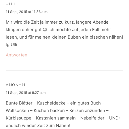
ULLI
says:
11 Sep., 2015 at 11:36 a.m.
Mir wird die Zeit ja immer zu kurz, längere Abende
klingen daher gut 😉 Ich möchte auf jeden Fall mehr
lesen, und für meinen kleinen Buben ein bisschen nähen!
lg Ulli
Antworten
ANONYM
says:
11 Sep., 2015 at 9:27 a.m.
Bunte Blätter – Kuscheldecke – ein gutes Buch –
Wollsocken – Kuchen backen – Kerzen anzünden –
Kürbissuppe – Kastanien sammeln – Nebelfelder – UND:
endlich wieder Zeit zum Nähen!