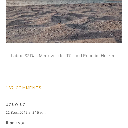
Laboe ♡ Das Meer vor der Tür und Ruhe im Herzen.
132 COMMENTS
UOUO UO
says:
22 Sep., 2015 at 2:15 p.m.
thank you