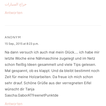
حراج السيارات
Antworten
ANONYM
says:
15 Sep., 2015 at 8:23 p.m.
Na dann versuch ich auch mal mein Glück…. ich habe mir
letzte Woche eine Nähmaschine zugelegt und im Netz
schon fleißig Ideen gesammelt und viele Tips gelesen.
Mal gespannt, ob es klappt. Und da bleibt bestimmt noch
Zeit für meine Holzarbeiten. Da freue ich mich schon
sehr drauf. Schöne Grüße aus der verregneten Eifel
wünscht dir Tanja
Sascha.GaborATfreenetPunktde
Antworten