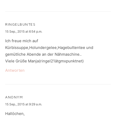
RINGELBUNTES
says:
15 Sep., 2015 at 6:54 p.m.
Ich freue mich auf
Kürbissuppe,Holundergelee,Hagebuttentee und
gemütliche Abende an der Nähmaschine..
Viele Grüße Manja(ringel21ätgmxpunktnet)
Antworten
ANONYM
says:
15 Sep., 2015 at 9:29 a.m.
Hallöchen,