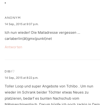
ANONYM
says:
14 Sep., 2015 at 9:37 p.m.
Ich nun wieder! Die Mailadresse vergessen …
carlaberlin(ät)gmx(punkt)net
Antworten
DIBI♡
says:
14 Sep., 2015 at 8:22 p.m.
Toller Loop und super Angebote von Tchibo . Um nun
wieder im Schrank beider Töchter etwas Neues zu
platzieren, bedarf es bunten Nachschub vom
Nähmaschinentisch. Darum hüpfe ich noch zackig in Dein