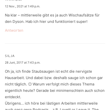
says:
12 Nov., 2021 at 1:49 p.m.
Na klar – mittlerweile gibt es ja auch Wischaufsätze für
den Dyson. Hab ich hier und funktioniert super!
Antworten
SILJA
says:
28 Juni, 2017 at 7:43 p.m.
Oh ja, ich finde Staubsaugen ist echt die nervigste
Hausarbeit. Und dabei bzw. deshalb sauge ich schon gar
nicht täglich. 🙂 Warum verfolgt mich dieses Thema
eigentlich heute? Gerade bei minimenschlein auch schon
entdeckt.
Übrigens… ich höre bei lästigen Arbeiten mittlerweile
auch ganz gern Podcasts… z.B. Lovett or Leave it, The