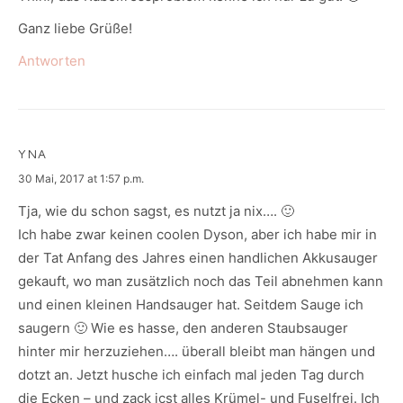
Ganz liebe Grüße!
Antworten
YNA
says:
30 Mai, 2017 at 1:57 p.m.
Tja, wie du schon sagst, es nutzt ja nix…. 🙂
Ich habe zwar keinen coolen Dyson, aber ich habe mir in
der Tat Anfang des Jahres einen handlichen Akkusauger
gekauft, wo man zusätzlich noch das Teil abnehmen kann
und einen kleinen Handsauger hat. Seitdem Sauge ich
saugern 🙂 Wie es hasse, den anderen Staubsauger
hinter mir herzuziehen…. überall bleibt man hängen und
dotzt an. Jetzt husche ich einfach mal jeden Tag durch
die Ecken – und zack icst alles Krümel- und Fuselfrei. Ich