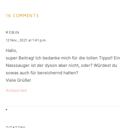
16 COMMENTS
ROBIN
says:
12 Nov., 2021 at 1:41 p.m.
Hallo,
super Beitrag! Ich bedanke mich für die tollen Tipps!! Ein
Nasssauger ist der dyson aber nicht, oder? Würdest du
sowas auch für bereichernd halten?
Viele Grüße!
Antworten
TITATONI