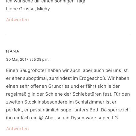
Ich wünsche dir einen sonnigen Tag!
Liebe Grüsse, Michy
Antworten
NANA
says:
30 Mai, 2017 at 5:38 p.m.
Einen Saugroboter haben wir auch, aber auch bei uns ist
er eher suboptimal, zumindest im Erdgeschoß. Wir haben
einen sehr offenen Grundriss und er fährt sich leider
regelmäßig in der Schiene der Schiebetüren fest. Für den
zweiten Stock insbesondere im Schlafzimmer ist er
perfekt, er passt nämlich super unters Bett. Da sperre ich
ihn einfach ein 😀 Aber so ein Dyson wäre super. LG
Antworten