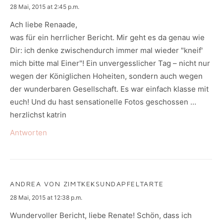
says:
28 Mai, 2015 at 2:45 p.m.
Ach liebe Renaade,
was für ein herrlicher Bericht. Mir geht es da genau wie
Dir: ich denke zwischendurch immer mal wieder "kneif'
mich bitte mal Einer"! Ein unvergesslicher Tag – nicht nur
wegen der Königlichen Hoheiten, sondern auch wegen
der wunderbaren Gesellschaft. Es war einfach klasse mit
euch! Und du hast sensationelle Fotos geschossen …
herzlichst katrin
Antworten
ANDREA VON ZIMTKEKSUNDAPFELTARTE
says:
28 Mai, 2015 at 12:38 p.m.
Wundervoller Bericht, liebe Renate! Schön, dass ich