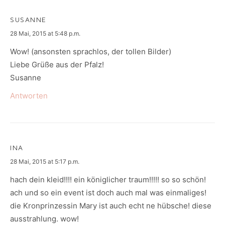
SUSANNE
says:
28 Mai, 2015 at 5:48 p.m.
Wow! (ansonsten sprachlos, der tollen Bilder)
Liebe Grüße aus der Pfalz!
Susanne
Antworten
INA
says:
28 Mai, 2015 at 5:17 p.m.
hach dein kleid!!!! ein königlicher traum!!!!! so so schön!
ach und so ein event ist doch auch mal was einmaliges!
die Kronprinzessin Mary ist auch echt ne hübsche! diese
ausstrahlung. wow!