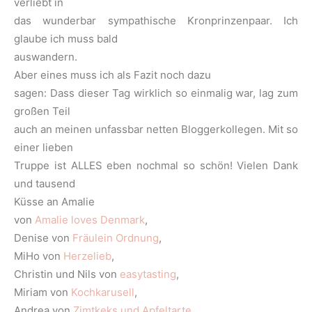
verliebt in
das wunderbar sympathische Kronprinzenpaar. Ich
glaube ich muss bald
auswandern.
Aber eines muss ich als Fazit noch dazu
sagen: Dass dieser Tag wirklich so einmalig war, lag zum
großen Teil
auch an meinen unfassbar netten Bloggerkollegen. Mit so
einer lieben
Truppe ist ALLES eben nochmal so schön! Vielen Dank
und tausend
Küsse an Amalie
von
Amalie loves Denmark
,
Denise von
Fräulein Ordnung
,
MiHo von
Herzelieb
,
Christin und Nils von
easytasting
,
Miriam von
Kochkarusell
,
Andrea von
Zimtkeks und Apfeltarte
,