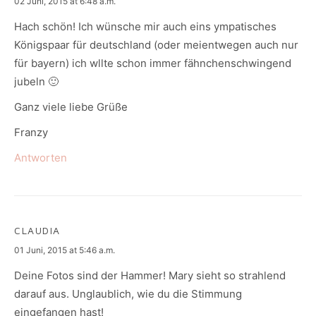
says:
02 Juni, 2015 at 6:48 a.m.
Hach schön! Ich wünsche mir auch eins ympatisches
Königspaar für deutschland (oder meientwegen auch nur
für bayern) ich wllte schon immer fähnchenschwingend
jubeln 🙂
Ganz viele liebe Grüße
Franzy
Antworten
CLAUDIA
says:
01 Juni, 2015 at 5:46 a.m.
Deine Fotos sind der Hammer! Mary sieht so strahlend
darauf aus. Unglaublich, wie du die Stimmung
eingefangen hast!