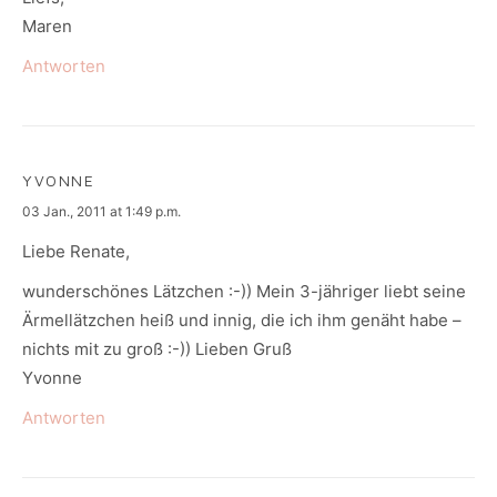
Maren
Antworten
YVONNE
says:
03 Jan., 2011 at 1:49 p.m.
Liebe Renate,
wunderschönes Lätzchen :-)) Mein 3-jähriger liebt seine
Ärmellätzchen heiß und innig, die ich ihm genäht habe –
nichts mit zu groß :-)) Lieben Gruß
Yvonne
Antworten