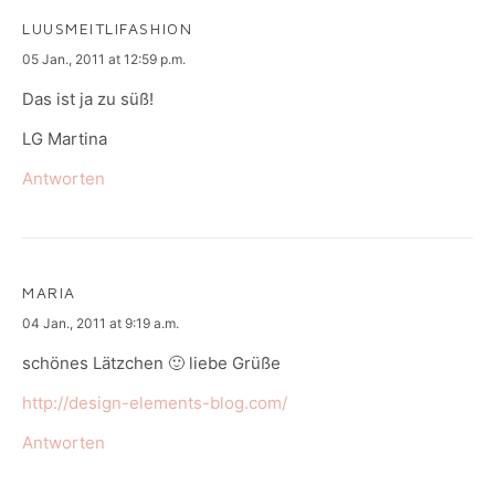
LUUSMEITLIFASHION
says:
05 Jan., 2011 at 12:59 p.m.
Das ist ja zu süß!
LG Martina
Antworten
MARIA
says:
04 Jan., 2011 at 9:19 a.m.
schönes Lätzchen 🙂 liebe Grüße
http://design-elements-blog.com/
Antworten