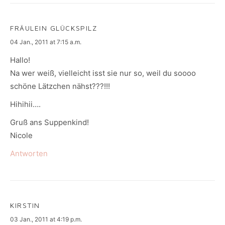
FRÄULEIN GLÜCKSPILZ
says:
04 Jan., 2011 at 7:15 a.m.
Hallo!
Na wer weiß, vielleicht isst sie nur so, weil du soooo
schöne Lätzchen nähst???!!!
Hihihii….
Gruß ans Suppenkind!
Nicole
Antworten
KIRSTIN
says:
03 Jan., 2011 at 4:19 p.m.