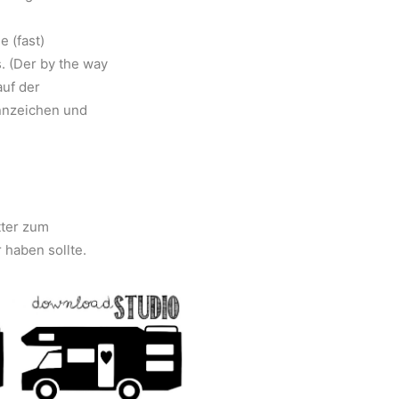
e (fast)
 (Der by the way
auf der
nnzeichen und
tter zum
 haben sollte.