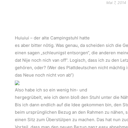
Mai 7, 2014
Huiuiui – der alte Campingstuhl hatte
es aber bitter nötig. Was genau, da scheiden sich die Ge
einen sagen „schleunigst entsorgen“, die anderen meine
dat Nije noch nich van off“. Logisch, dass ich zu den Let
gehören, oder? (Wer des Plattdeutschen nicht mächtig is
das Neue noch nicht von ab“)
Also habe ich so ein wenig hin- und
hergegrübelt, wie ich denn bloß den Stuhl unter die 
Bis ich dann endlich auf die Idee gekommen bin, den Sto
beim ursprünglichen Bezug an den Rahmen zu nähen, s
einen Sitz zum Überstülpen zu machen. Das hat nun z
Vorteil, dass man den neuen Bezug ganz easy abnehmen