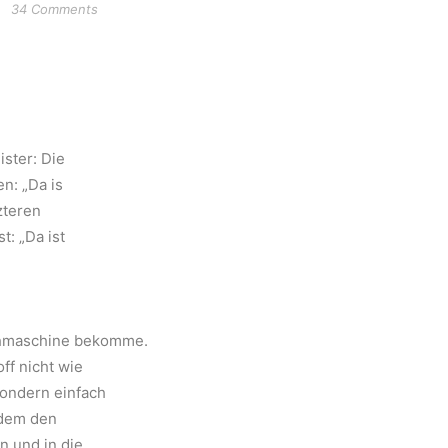
34 Comments
ister: Die
n: „Da is
zteren
t: „Da ist
Nähmaschine bekomme.
ff nicht wie
ondern einfach
udem den
 und in die