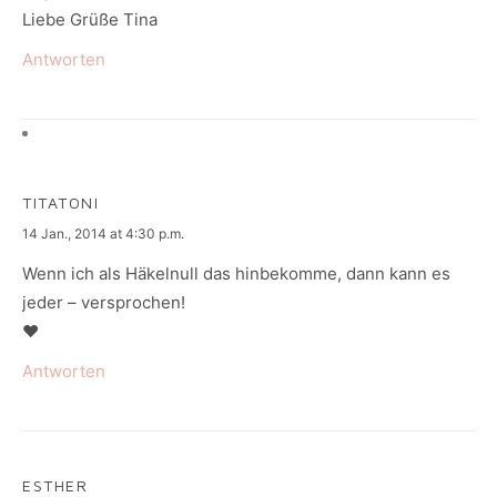
Liebe Grüße Tina
Antworten
TITATONI
says:
14 Jan., 2014 at 4:30 p.m.
Wenn ich als Häkelnull das hinbekomme, dann kann es
jeder – versprochen!
♥
Antworten
ESTHER