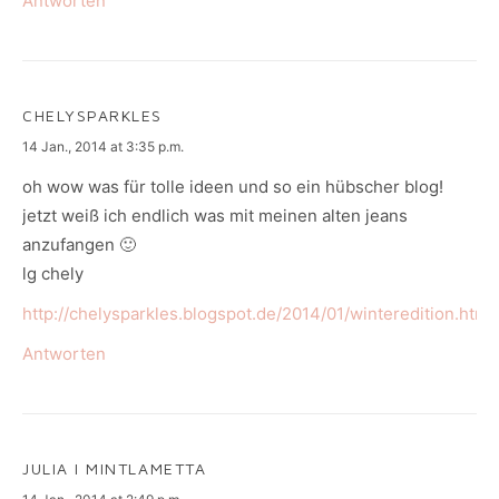
Antworten
CHELYSPARKLES
says:
14 Jan., 2014 at 3:35 p.m.
oh wow was für tolle ideen und so ein hübscher blog!
jetzt weiß ich endlich was mit meinen alten jeans
anzufangen 🙂
lg chely
http://chelysparkles.blogspot.de/2014/01/winteredition.html
Antworten
JULIA I MINTLAMETTA
says: