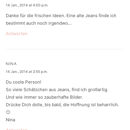
says:
14 Jan., 2014 at 4:00 p.m.
Danke für die frischen Ideen. Eine alte Jeans finde ich
bestimmt auch noch irgendwo…
Antworten
NINA
says:
14 Jan., 2014 at 3:55 p.m.
Du coole Person!
So viele Schätzchen aus Jeans, find ich großartig.
Und wie immer so zauberhafte Bilder.
Drücke Dich dolle, bis bald, die Hoffnung ist beharrlich.
🙂
Nina