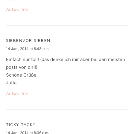
Antworten
SIEBENVOR SIEBEN
says:
14 Jan., 2014 at 8:43 p.m.
Einfach nur toll! (das denke ich mir aber bei den meisten
posts von dir!!)
Schöne Grüße
Jutta
Antworten
TICKY TACKY
says:
14 Jan., 2014 at 8:36 p.m.