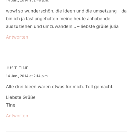
14 Jan., 2014 at 2:49 p.m.
wow! so wunderschön. die ideen und die umsetzung – da
bin ich ja fast angehalten meine heute anhabende
auszuziehen und umzuwandeln… – liebste grüße julia
Antworten
JUST TINE
says:
14 Jan., 2014 at 2:14 p.m.
Alle drei Ideen wären etwas für mich. Toll gemacht.
Liebste Grüße
Tine
Antworten