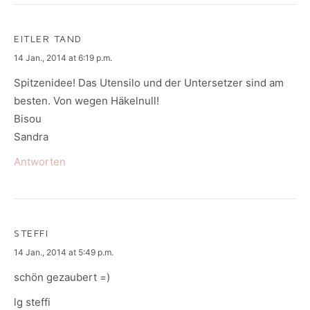
EITLER TAND
says:
14 Jan., 2014 at 6:19 p.m.
Spitzenidee! Das Utensilo und der Untersetzer sind am
besten. Von wegen Häkelnull!
Bisou
Sandra
Antworten
STEFFI
says:
14 Jan., 2014 at 5:49 p.m.
schön gezaubert =)
lg steffi