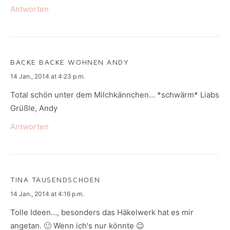
Antworten
BACKE BACKE WOHNEN ANDY
says:
14 Jan., 2014 at 4:23 p.m.
Total schön unter dem Milchkännchen… *schwärm* Liabs
Grüßle, Andy
Antworten
TINA TAUSENDSCHOEN
says:
14 Jan., 2014 at 4:16 p.m.
Tolle Ideen…, besonders das Häkelwerk hat es mir
angetan. 🙂 Wenn ich's nur könnte 😉