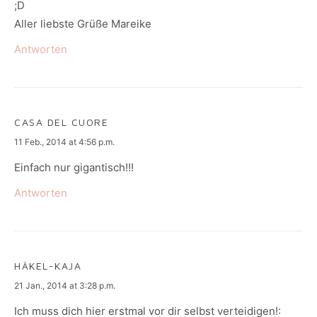
;D
Aller liebste Grüße Mareike
Antworten
CASA DEL CUORE
says:
11 Feb., 2014 at 4:56 p.m.
Einfach nur gigantisch!!!
Antworten
HÄKEL-KAJA
says:
21 Jan., 2014 at 3:28 p.m.
Ich muss dich hier erstmal vor dir selbst verteidigen!: