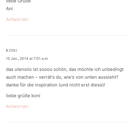
liebe Grüße
Ani
Antworten
KONI
says:
15 Jan., 2014 at 7:01 a.m.
das utensilo ist soooo schön, das möchte ich unbedingt
auch machen – verrät's du, wie's von unten aussieht?
danke für die inspiration (und nicht erst diese)!
liebe grüße koni
Antworten