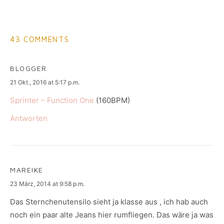
43 COMMENTS
BLOGGER
says:
21 Okt., 2016 at 5:17 p.m.
Sprinter – Function One
(160BPM)
Antworten
MAREIKE
says:
23 März, 2014 at 9:58 p.m.
Das Sternchenutensilo sieht ja klasse aus , ich hab auch
noch ein paar alte Jeans hier rumfliegen. Das wäre ja was