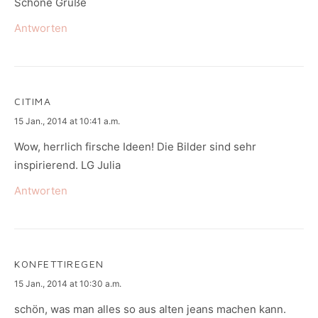
Schöne Grüße
Antworten
CITIMA
says:
15 Jan., 2014 at 10:41 a.m.
Wow, herrlich firsche Ideen! Die Bilder sind sehr
inspirierend. LG Julia
Antworten
KONFETTIREGEN
says:
15 Jan., 2014 at 10:30 a.m.
schön, was man alles so aus alten jeans machen kann.