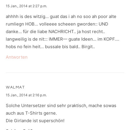
says:
15 Jan., 2014 at 2:27 p.m.
ahhhh is des witzig… guat das i ah no soo ah poor alte
rumliegn HOB… volleeee scheeen gworden:: UND
danke… für die liabe NACHRICHT.. ja host recht..
langweilig is de nit::: IMMER— guate Ideen… im KOPF….
hobs no fein heit… bussale bis bald.. Birgit..
Antworten
WALMAT
says:
15 Jan., 2014 at 2:16 p.m.
Solche Untersetzer sind sehr praktisch, mache sowas
auch aus T-Shirts gerne.
Die Girlande ist superschön!