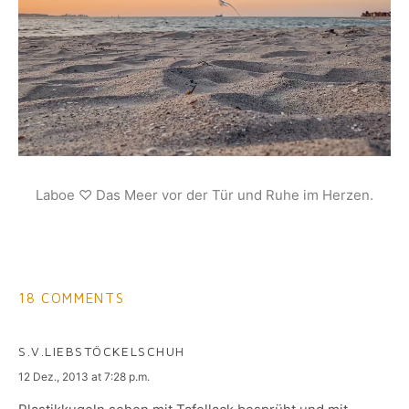
Laboe ♡ Das Meer vor der Tür und Ruhe im Herzen.
18 COMMENTS
S.V.LIEBSTÖCKELSCHUH
says:
12 Dez., 2013 at 7:28 p.m.