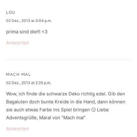
LOU
says:
02 Dez., 2013 at 3:04 p.m.
prima sind die!!! <3
Antworten
MACH MAL
says:
02 Dez., 2013 at 2:35 p.m.
Wow, ich finde die schwarze Deko richtig edel. Gib den
Bagaluten doch bunte Kreide in die Hand, dann können
sie auch etwas Farbe ins Spiel bringen 🙂 Liebe
Adventsgrüße, Maral von "Mach mal"
Antworten