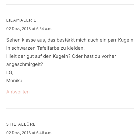
LILAMALERIE
says:
02 Dez., 2013 at 6:54 a.m.
Sehen klasse aus, das bestärkt mich auch ein parr Kugeln
in schwarzen Tafelfarbe zu kleiden.
Hielt der gut auf den Kugeln? Oder hast du vorher
angeschmirgelt?
LG,
Monika
Antworten
STIL ALLÜRE
says:
02 Dez., 2013 at 6:48 a.m.