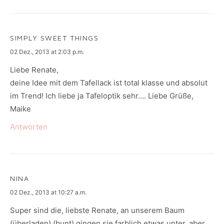
SIMPLY SWEET THINGS
says:
02 Dez., 2013 at 2:03 p.m.
Liebe Renate,
deine Idee mit dem Tafellack ist total klasse und absolut
im Trend! Ich liebe ja Tafeloptik sehr…. Liebe Grüße,
Maike
Antworten
NINA
says:
02 Dez., 2013 at 10:27 a.m.
Super sind die, liebste Renate, an unserem Baum
(überladen) (bunt) gingen sie farblich etwas unter, aber