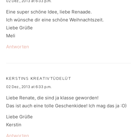
says:
02 Dez., 2013 at 6:33 p.m.
Eine super schöne Idee, liebe Renaade.
Ich wünsche dir eine schöne Weihnachtszeit.
Liebe Grüße
Meli
Antworten
KERSTINS KREATIVTÜDELÜT
says:
02 Dez., 2013 at 6:33 p.m.
Liebe Renate, die sind ja klasse geworden!
Das ist auch eine tolle Geschenkidee! Ich mag das ja :O)
Liebe Grüße
Kerstin
Antworten