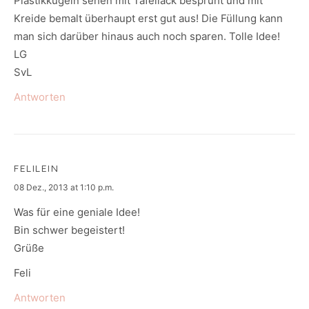
Plastikkugeln sehen mit Tafellack besprüht und mit
Kreide bemalt überhaupt erst gut aus! Die Füllung kann
man sich darüber hinaus auch noch sparen. Tolle Idee!
LG
SvL
Antworten
FELILEIN
says:
08 Dez., 2013 at 1:10 p.m.
Was für eine geniale Idee!
Bin schwer begeistert!
Grüße
Feli
Antworten