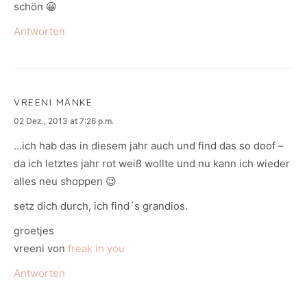
schön 😀
Antworten
VREENI MÄNKE
says:
02 Dez., 2013 at 7:26 p.m.
…ich hab das in diesem jahr auch und find das so doof –
da ich letztes jahr rot weiß wollte und nu kann ich wieder
alles neu shoppen 😉
setz dich durch, ich find´s grandios.
groetjes
vreeni von
freak in you
Antworten