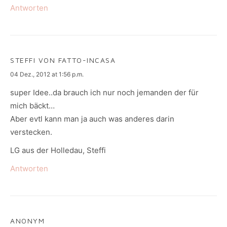
Antworten
STEFFI VON FATTO-INCASA
says:
04 Dez., 2012 at 1:56 p.m.
super Idee..da brauch ich nur noch jemanden der für
mich bäckt…
Aber evtl kann man ja auch was anderes darin
verstecken.
LG aus der Holledau, Steffi
Antworten
ANONYM