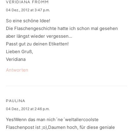
VERIDIANA FROMM
says:
04 Dez., 2012 at 3:47 p.m.
So eine schöne Idee!
Die Flaschengeschichte hatte ich schon mal gesehen
aber längst wieder vergessen…
Passt gut zu deinen Etiketten!
Lieben Gruß,
Veridiana
Antworten
PAULINA
says:
04 Dez., 2012 at 2:46 p.m.
Yes!Wenn das man nich´ne´weltallercoolste
Flaschenpost ist ;o),Daumen hoch, für diese geniale