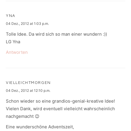
YNA
says:
04 Dez., 2012 at 1:03 p.m.
Tolle Idee. Da wird sich so man einer wundern :))
LG Yna
Antworten
VIELLEICHTMORGEN
says:
04 Dez., 2012 at 12:10 p.m.
Schon wieder so eine grandios-genial-kreative Idee!
Vielen Dank, wird eventuell vielleicht wahrscheinlich
nachgemacht 😉
Eine wunderschöne Adventszeit,