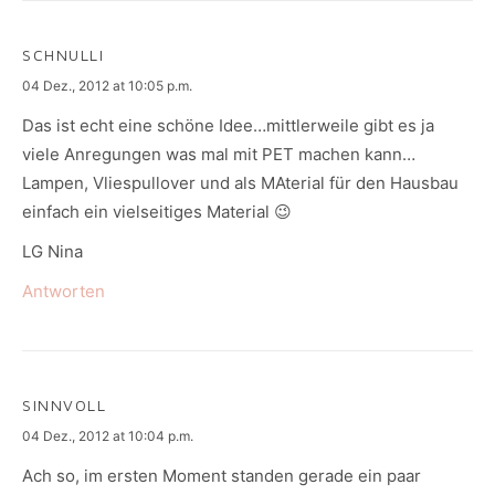
SCHNULLI
says:
04 Dez., 2012 at 10:05 p.m.
Das ist echt eine schöne Idee…mittlerweile gibt es ja
viele Anregungen was mal mit PET machen kann…
Lampen, Vliespullover und als MAterial für den Hausbau
einfach ein vielseitiges Material 😉
LG Nina
Antworten
SINNVOLL
says:
04 Dez., 2012 at 10:04 p.m.
Ach so, im ersten Moment standen gerade ein paar