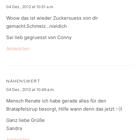
says:
04 Dez., 2012 at 10:51 a.m.
Woow das ist wieder Zuckersuess von dir
gemacht.Schmelz…nieldich
Sei lieb gegruesst von Conny
Antworten
NÄHENSWERT
says:
04 Dez., 2012 at 10:49 a.m.
Mensch Renate ich habe gerade alles für den
Bratapfelsirup besorgt, Hilfe wann denn das jetzt :-))
Ganz liebe Grüße
Sandra
Antworten