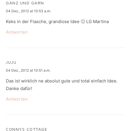
GANZ UND GARN
says:
04 Dez., 2012 at 10:53 a.m.
Keks in der Flasche, grandiose Idee 🙂 LG Martina
Antworten
JUJU
says:
04 Dez., 2012 at 10:51 a.m.
Das ist wirklich ne absolut gute und total einfach Idee.
Danke dafür!
Antworten
CONNYS COTTAGE