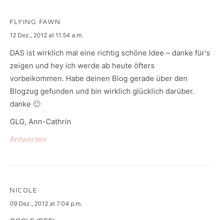
FLYING FAWN
says:
12 Dez., 2012 at 11:54 a.m.
DAS ist wirklich mal eine richtig schöne Idee – danke für's
zeigen und hey ich werde ab heute öfters
vorbeikommen. Habe deinen Blog gerade über den
Blogzug gefunden und bin wirklich glücklich darüber.
danke 🙂
GLG, Ann-Cathrin
Antworten
NICOLE
says:
09 Dez., 2012 at 7:04 p.m.