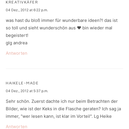
KREATIVKÄFER
says:
04 Dez., 2012 at 6:22 p.m.
was hast du bloß immer für wunderbare ideen?! das ist
so toll und sieht wunderschön aus ♥ bin wieder mal
begeistert!
glg andrea
Antworten
HAIKELE-MADE
says:
04 Dez., 2012 at 5:37 p.m.
Sehr schön. Zuerst dachte ich nur beim Betrachten der
Bilder, wie ist der Keks in die Flasche geraten? Ich sag ja
immer, "wer lesen kann, ist klar im Vorteil". Lg Heike
Antworten