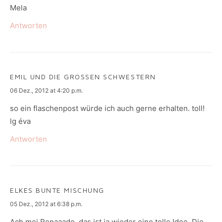
Mela
Antworten
EMIL UND DIE GROSSEN SCHWESTERN
says:
06 Dez., 2012 at 4:20 p.m.
so ein flaschenpost würde ich auch gerne erhalten. toll!
lg éva
Antworten
ELKES BUNTE MISCHUNG
says:
05 Dez., 2012 at 6:38 p.m.
Ach mei Renaaade, das ist ja wieder eine tolle Idee. Die