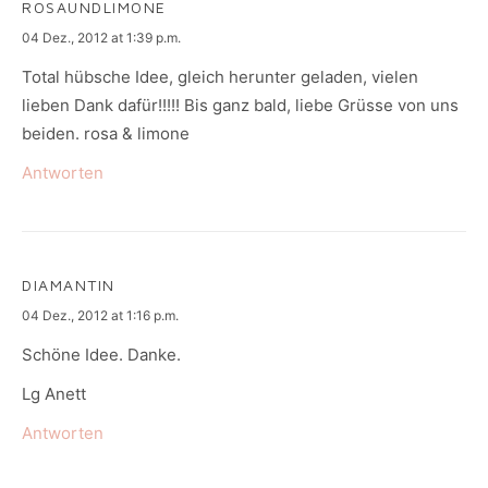
ROSAUNDLIMONE
says:
04 Dez., 2012 at 1:39 p.m.
Total hübsche Idee, gleich herunter geladen, vielen
lieben Dank dafür!!!!! Bis ganz bald, liebe Grüsse von uns
beiden. rosa & limone
Antworten
DIAMANTIN
says:
04 Dez., 2012 at 1:16 p.m.
Schöne Idee. Danke.
Lg Anett
Antworten