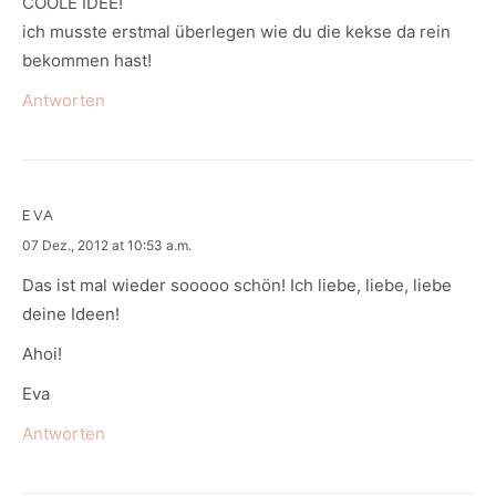
COOLE IDEE!
ich musste erstmal überlegen wie du die kekse da rein
bekommen hast!
Antworten
EVA
says:
07 Dez., 2012 at 10:53 a.m.
Das ist mal wieder sooooo schön! Ich liebe, liebe, liebe
deine Ideen!
Ahoi!
Eva
Antworten