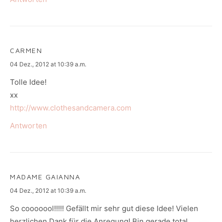
CARMEN
says:
04 Dez., 2012 at 10:39 a.m.
Tolle Idee!
xx
http://www.clothesandcamera.com
Antworten
MADAME GAIANNA
says:
04 Dez., 2012 at 10:39 a.m.
So cooooool!!!!! Gefällt mir sehr gut diese Idee! Vielen
herzlichen Dank für die Anregung! Bin gerade total