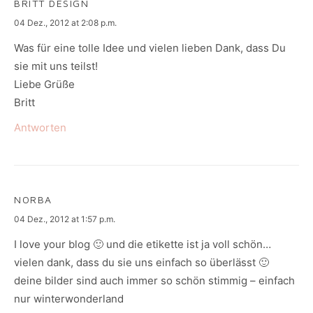
BRITT DESIGN
says:
04 Dez., 2012 at 2:08 p.m.
Was für eine tolle Idee und vielen lieben Dank, dass Du
sie mit uns teilst!
Liebe Grüße
Britt
Antworten
NORBA
says:
04 Dez., 2012 at 1:57 p.m.
I love your blog 🙂 und die etikette ist ja voll schön…
vielen dank, dass du sie uns einfach so überlässt 🙂
deine bilder sind auch immer so schön stimmig – einfach
nur winterwonderland