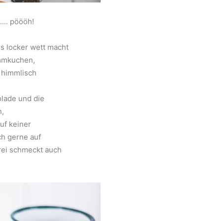
n…. pöööh!
 locker wett macht
ammkuchen,
 himmlisch
l
olade und die
n,
uf keiner
ch gerne auf
rei schmeckt auch