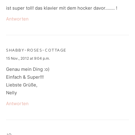
ist super toll! das klavier mit dem hocker davor…….. !
Antworten
SHABBY-ROSES-COTTAGE
says:
15 Nov., 2012 at 9:04 p.m.
Genau mein Ding :o)
Einfach & Super!!!
Liebste Grüße,
Nelly
Antworten
JO