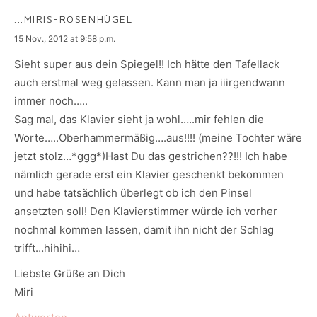
...MIRIS-ROSENHÜGEL
says:
15 Nov., 2012 at 9:58 p.m.
Sieht super aus dein Spiegel!! Ich hätte den Tafellack
auch erstmal weg gelassen. Kann man ja iiirgendwann
immer noch…..
Sag mal, das Klavier sieht ja wohl…..mir fehlen die
Worte…..Oberhammermäßig….aus!!!! (meine Tochter wäre
jetzt stolz…*ggg*)Hast Du das gestrichen??!!! Ich habe
nämlich gerade erst ein Klavier geschenkt bekommen
und habe tatsächlich überlegt ob ich den Pinsel
ansetzten soll! Den Klavierstimmer würde ich vorher
nochmal kommen lassen, damit ihn nicht der Schlag
trifft…hihihi…
Liebste Grüße an Dich
Miri