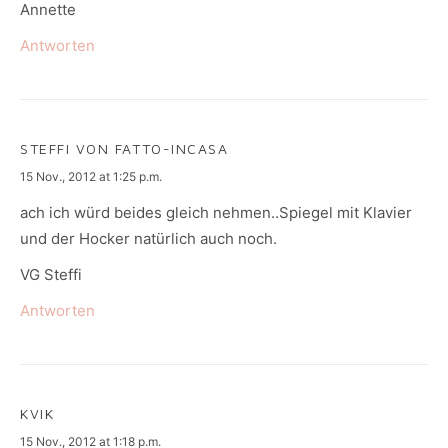
Annette
Antworten
STEFFI VON FATTO-INCASA
says:
15 Nov., 2012 at 1:25 p.m.
ach ich würd beides gleich nehmen..Spiegel mit Klavier
und der Hocker natürlich auch noch.
VG Steffi
Antworten
KVIK
says:
15 Nov., 2012 at 1:18 p.m.