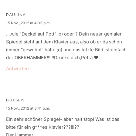
PAULINA
says:
15 Nov., 2012 at 4:33 p.m.
….wie "Deckel auf Pott" ;o) oder ? Dein neuer genialer
Spiegel sieht auf dem Klavier aus, also ob er da schon
immer "gewohnt" hätte ;o) und das letzte Bild ist einfach
der OBERHAMMER!!!!!!Drücke dich,Petra ♥
Antworten
BUXSEN
says:
15 Nov., 2012 at 3:41 p.m.
Ein sehr schöner Spiegel- aber halt stop! Was ist das
bitte für ein g***es Klavier???!!!??
Der Hammer!