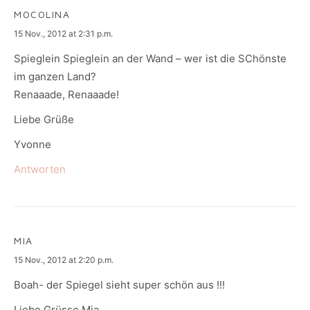
MOCOLINA
says:
15 Nov., 2012 at 2:31 p.m.
Spieglein Spieglein an der Wand – wer ist die SChönste
im ganzen Land?
Renaaade, Renaaade!
Liebe Grüße
Yvonne
Antworten
MIA
says:
15 Nov., 2012 at 2:20 p.m.
Boah- der Spiegel sieht super schön aus !!!
Liebe Grüsse Mia