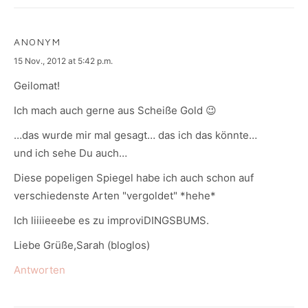
ANONYM
says:
15 Nov., 2012 at 5:42 p.m.
Geilomat!
Ich mach auch gerne aus Scheiße Gold 😉
…das wurde mir mal gesagt… das ich das könnte…
und ich sehe Du auch…
Diese popeligen Spiegel habe ich auch schon auf
verschiedenste Arten "vergoldet" *hehe*
Ich liiiieeebe es zu improviDINGSBUMS.
Liebe Grüße,Sarah (bloglos)
Antworten