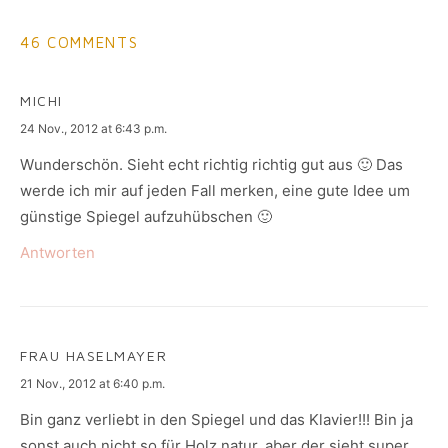
46 COMMENTS
MICHI
says:
24 Nov., 2012 at 6:43 p.m.
Wunderschön. Sieht echt richtig richtig gut aus 🙂 Das
werde ich mir auf jeden Fall merken, eine gute Idee um
günstige Spiegel aufzuhübschen 🙂
Antworten
FRAU HASELMAYER
says:
21 Nov., 2012 at 6:40 p.m.
Bin ganz verliebt in den Spiegel und das Klavier!!! Bin ja
sonst auch nicht so für Holz natur, aber der sieht super