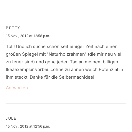
BETTY
says:
15 Nov., 2012 at 12:58 p.m.
Toll! Und ich suche schon seit einiger Zeit nach einen
großen Spiegel mit "Naturholzrahmen" (die mir neu viel
zu teuer sind) und gehe jeden Tag an meinem billigen
Ikeaexemplar vorbei….ohne zu ahnen welch Potenzial in
ihm steckt! Danke für die Selbermachidee!
Antworten
JULE
says:
15 Nov., 2012 at 12:56 p.m.