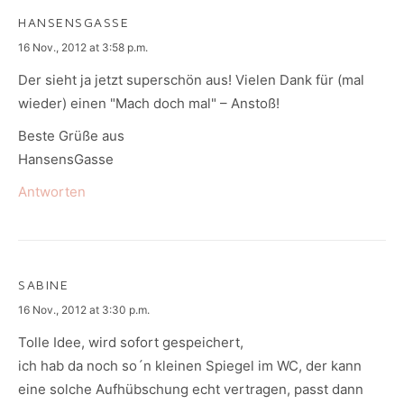
HANSENSGASSE
says:
16 Nov., 2012 at 3:58 p.m.
Der sieht ja jetzt superschön aus! Vielen Dank für (mal
wieder) einen "Mach doch mal" – Anstoß!
Beste Grüße aus
HansensGasse
Antworten
SABINE
says:
16 Nov., 2012 at 3:30 p.m.
Tolle Idee, wird sofort gespeichert,
ich hab da noch so´n kleinen Spiegel im WC, der kann
eine solche Aufhübschung echt vertragen, passt dann