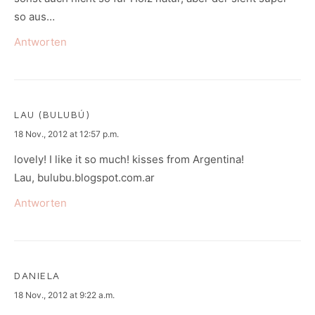
so aus…
Antworten
LAU (BULUBÚ)
says:
18 Nov., 2012 at 12:57 p.m.
lovely! I like it so much! kisses from Argentina!
Lau, bulubu.blogspot.com.ar
Antworten
DANIELA
says:
18 Nov., 2012 at 9:22 a.m.