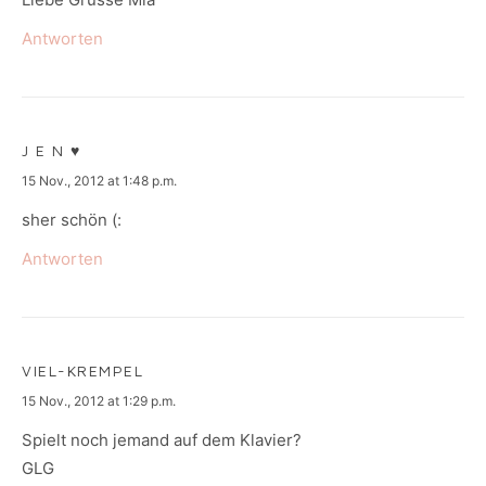
Antworten
J E N ♥
says:
15 Nov., 2012 at 1:48 p.m.
sher schön (:
Antworten
VIEL-KREMPEL
says:
15 Nov., 2012 at 1:29 p.m.
Spielt noch jemand auf dem Klavier?
GLG