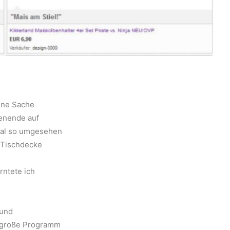
eine Sache
henende auf
mal so umgesehen
 Tischdecke
rntete ich
 und
s große Programm