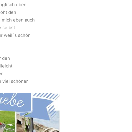
ingtisch eben
höht den
e mich eben auch
 selbst
r weil´s schön
r den
lleicht
en
 viel schöner