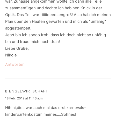
war. Zuhause angekommen wollte ich dann alle Teile
zusammenfügen und dachte ich hab nen Knick in der
Optik. Das Teil war riiiiieeeesengroß! Also hab ich meinen
Plan über den Haufen geworfen und mich als "unfähig"
abgestempelt.
Jetzt bin ich soooo froh, dass ich doch nicht so unfähig
bin und traue mich noch dran!
Liebe Grüße,
Nikole
Antworten
B`ENGELWIRTSCHAFT
says:
18 Feb., 2012 at 11:46 a.m.
Hihihi,dies war auch mal das erst karnevals-
kindergartenkostüm meines….Sohnes!