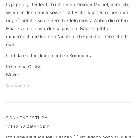
Is ja goldig! leider hab ich einen kleinen Michel, dem ich,
wenn er denn dann soweit ist fesche kappen nähen und
ungefährliche schleidern basteln muss. Wobei die roten
Haare von pipi würden ja passen. Naja es gibt ja
immernoch die kleinen Nichten ich speicher den schnitt
mal.
Und danke für deinen lieben Kommentar
Fröhliche Grüße
Maike
Antworten
SONNTAGSSTURM
says:
17 Feb., 2012 at 4:45 p.m.
Ich finde sie auch toll. Julchen (1) ist jedoch noch zu klein