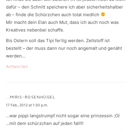
dafür – den Schnitt speichere ich aber sicherheitshalber
ab – finde die Schürzchen auch total niedlich
Mir macht dein Elan auch Mut, dass ich auch noch was
Kreatives nebenbei schaffe.
Bis Ostern soll das Tipi fertig werden. Zeltstoff ist
bestellt – der muss dann nur noch angemalt und genäht
werden…
Antworten
...MIRIS-ROSENHÜGEL
says:
17 Feb., 2012 at 1:30 p.m.
…war pippi langstrumpf nicht sogar eine prinzessin ;O)
…mit dem schürzchen auf jeden fall!!!