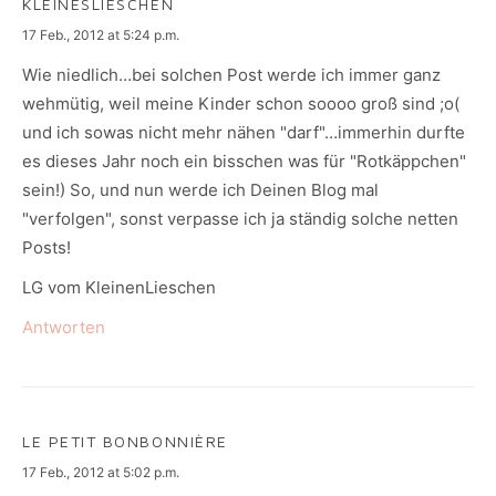
KLEINESLIESCHEN
says:
17 Feb., 2012 at 5:24 p.m.
Wie niedlich…bei solchen Post werde ich immer ganz
wehmütig, weil meine Kinder schon soooo groß sind ;o(
und ich sowas nicht mehr nähen "darf"…immerhin durfte
es dieses Jahr noch ein bisschen was für "Rotkäppchen"
sein!) So, und nun werde ich Deinen Blog mal
"verfolgen", sonst verpasse ich ja ständig solche netten
Posts!
LG vom KleinenLieschen
Antworten
LE PETIT BONBONNIÈRE
says:
17 Feb., 2012 at 5:02 p.m.