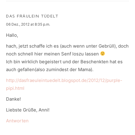
DAS FRÄULEIN TÜDELT
says:
06 Dez., 2012 at 8:35 p.m.
Hallo,
hach, jetzt schaffe ich es (auch wenn unter Gebrüll), doch
noch schnell hier meinen Senf loszu lassen
Ich bin wirklich begeistert und der Beschenkten hat es
auch gefallen(also zumindest der Mama).
http://dasfraeuleintuedelt.blogspot.de/2012/12/purple-
pipi.html
Danke!
Liebste Grüße, Anni!
Antworten