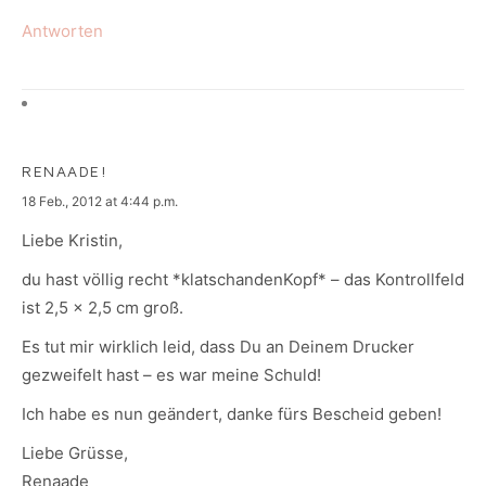
Antworten
RENAADE!
says:
18 Feb., 2012 at 4:44 p.m.
Liebe Kristin,
du hast völlig recht *klatschandenKopf* – das Kontrollfeld
ist 2,5 x 2,5 cm groß.
Es tut mir wirklich leid, dass Du an Deinem Drucker
gezweifelt hast – es war meine Schuld!
Ich habe es nun geändert, danke fürs Bescheid geben!
Liebe Grüsse,
Renaade