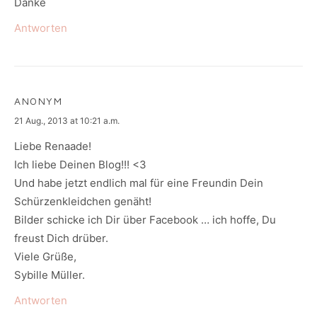
Danke
Antworten
ANONYM
says:
21 Aug., 2013 at 10:21 a.m.
Liebe Renaade!
Ich liebe Deinen Blog!!! <3
Und habe jetzt endlich mal für eine Freundin Dein
Schürzenkleidchen genäht!
Bilder schicke ich Dir über Facebook … ich hoffe, Du
freust Dich drüber.
Viele Grüße,
Sybille Müller.
Antworten