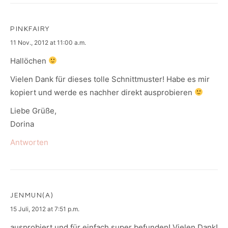
PINKFAIRY
says:
11 Nov., 2012 at 11:00 a.m.
Hallöchen
Vielen Dank für dieses tolle Schnittmuster! Habe es mir
kopiert und werde es nachher direkt ausprobieren
Liebe Grüße,
Dorina
Antworten
JENMUN(A)
says:
15 Juli, 2012 at 7:51 p.m.
ausprobiert und für einfach super befunden! Vielen Dank!