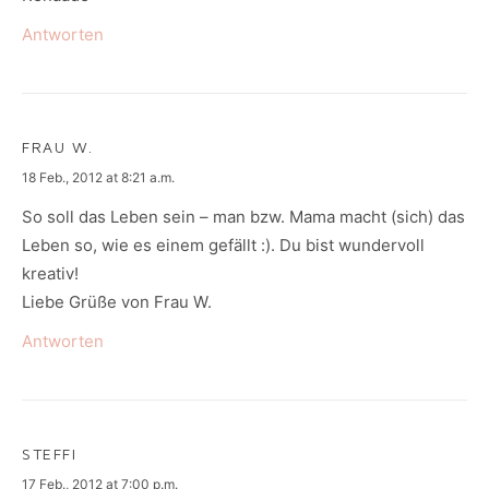
Antworten
FRAU W.
says:
18 Feb., 2012 at 8:21 a.m.
So soll das Leben sein – man bzw. Mama macht (sich) das
Leben so, wie es einem gefällt :). Du bist wundervoll
kreativ!
Liebe Grüße von Frau W.
Antworten
STEFFI
says:
17 Feb., 2012 at 7:00 p.m.