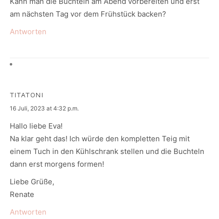
Kann man die Buchteln am Abend vorbereiten und erst
am nächsten Tag vor dem Frühstück backen?
Antworten
TITATONI
says:
16 Juli, 2023 at 4:32 p.m.
Hallo liebe Eva!
Na klar geht das! Ich würde den kompletten Teig mit
einem Tuch in den Kühlschrank stellen und die Buchteln
dann erst morgens formen!
Liebe Grüße,
Renate
Antworten