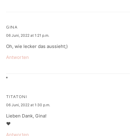
GINA
says:
06 Juni, 2022 at 1:21 p.m.
Oh, wie lecker das aussieht;)
Antworten
TITATONI
says:
06 Juni, 2022 at 1:30 p.m.
Lieben Dank, Gina!
♥
Antworten