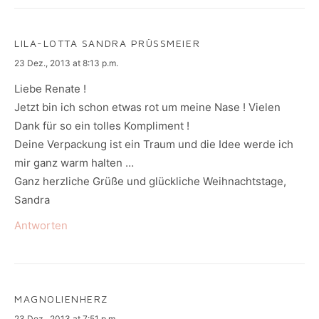
LILA-LOTTA SANDRA PRÜSSMEIER
says:
23 Dez., 2013 at 8:13 p.m.
Liebe Renate !
Jetzt bin ich schon etwas rot um meine Nase ! Vielen
Dank für so ein tolles Kompliment !
Deine Verpackung ist ein Traum und die Idee werde ich
mir ganz warm halten …
Ganz herzliche Grüße und glückliche Weihnachtstage,
Sandra
Antworten
MAGNOLIENHERZ
says:
23 Dez., 2013 at 7:51 p.m.