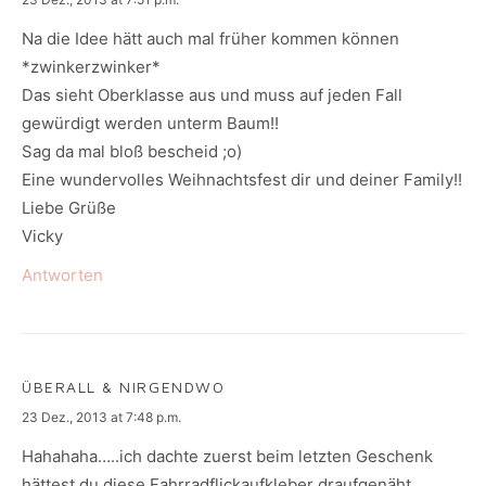
Na die Idee hätt auch mal früher kommen können
*zwinkerzwinker*
Das sieht Oberklasse aus und muss auf jeden Fall
gewürdigt werden unterm Baum!!
Sag da mal bloß bescheid ;o)
Eine wundervolles Weihnachtsfest dir und deiner Family!!
Liebe Grüße
Vicky
Antworten
ÜBERALL & NIRGENDWO
says:
23 Dez., 2013 at 7:48 p.m.
Hahahaha…..ich dachte zuerst beim letzten Geschenk
hättest du diese Fahrradflickaufkleber draufgenäht……