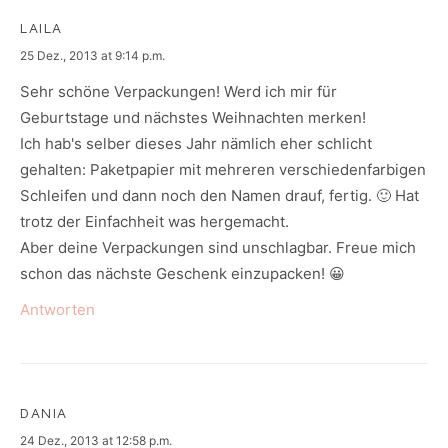
LAILA
says:
25 Dez., 2013 at 9:14 p.m.
Sehr schöne Verpackungen! Werd ich mir für
Geburtstage und nächstes Weihnachten merken!
Ich hab's selber dieses Jahr nämlich eher schlicht
gehalten: Paketpapier mit mehreren verschiedenfarbigen
Schleifen und dann noch den Namen drauf, fertig. 🙂 Hat
trotz der Einfachheit was hergemacht.
Aber deine Verpackungen sind unschlagbar. Freue mich
schon das nächste Geschenk einzupacken! 😀
Antworten
DANIA
says:
24 Dez., 2013 at 12:58 p.m.