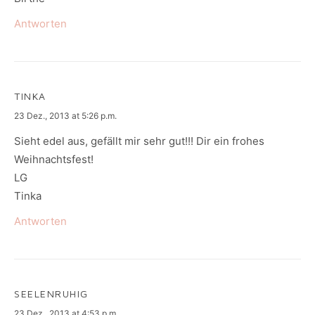
Antworten
TINKA
says:
23 Dez., 2013 at 5:26 p.m.
Sieht edel aus, gefällt mir sehr gut!!! Dir ein frohes
Weihnachtsfest!
LG
Tinka
Antworten
SEELENRUHIG
says:
23 Dez., 2013 at 4:53 p.m.