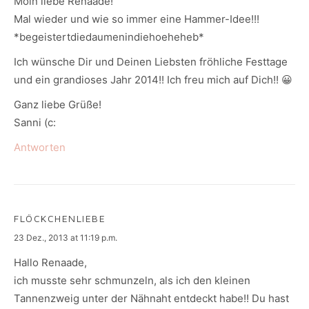
Moin liebe Renaade!
Mal wieder und wie so immer eine Hammer-Idee!!!
*begeistertdiedaumenindiehoeheheb*
Ich wünsche Dir und Deinen Liebsten fröhliche Festtage
und ein grandioses Jahr 2014!! Ich freu mich auf Dich!! 😀
Ganz liebe Grüße!
Sanni (c:
Antworten
FLÖCKCHENLIEBE
says:
23 Dez., 2013 at 11:19 p.m.
Hallo Renaade,
ich musste sehr schmunzeln, als ich den kleinen
Tannenzweig unter der Nähnaht entdeckt habe!! Du hast