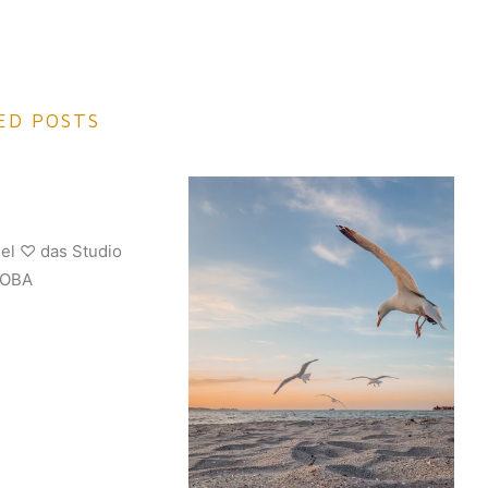
ED POSTS
iel ♡ das Studio
JOBA