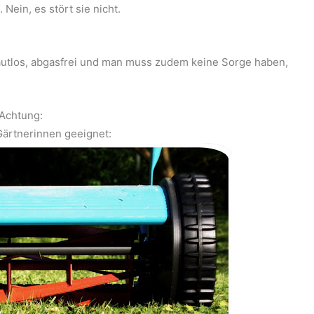
Nein, es stört sie nicht.
 lautlos, abgasfrei und man muss zudem keine Sorge haben,
Achtung:
Gärtnerinnen geeignet: