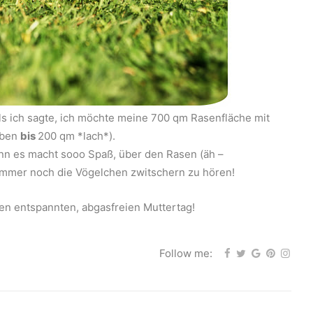
 als ich sagte, ich möchte meine 700 qm Rasenfläche mit
aben
bis
200 qm *lach*).
enn es macht sooo Spaß, über den Rasen (äh –
immer noch die Vögelchen zwitschern zu hören!
n entspannten, abgasfreien Muttertag!
Follow me: