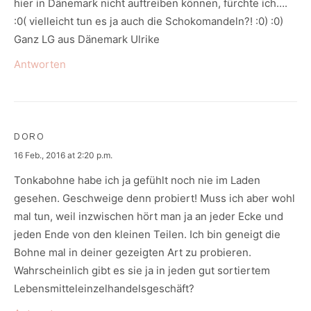
hier in Dänemark nicht auftreiben können, fürchte ich….
:0( vielleicht tun es ja auch die Schokomandeln?! :0) :0)
Ganz LG aus Dänemark Ulrike
Antworten
DORO
says:
16 Feb., 2016 at 2:20 p.m.
Tonkabohne habe ich ja gefühlt noch nie im Laden
gesehen. Geschweige denn probiert! Muss ich aber wohl
mal tun, weil inzwischen hört man ja an jeder Ecke und
jeden Ende von den kleinen Teilen. Ich bin geneigt die
Bohne mal in deiner gezeigten Art zu probieren.
Wahrscheinlich gibt es sie ja in jeden gut sortiertem
Lebensmitteleinzelhandelsgeschäft?