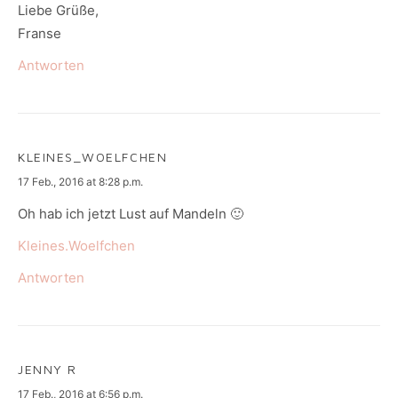
Liebe Grüße,
Franse
Antworten
KLEINES_WOELFCHEN
says:
17 Feb., 2016 at 8:28 p.m.
Oh hab ich jetzt Lust auf Mandeln 🙂
Kleines.Woelfchen
Antworten
JENNY R
says:
17 Feb., 2016 at 6:56 p.m.