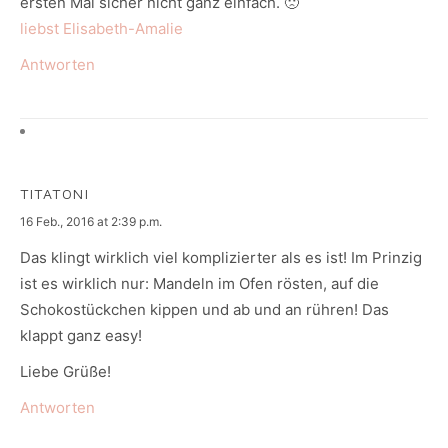
ersten Mal sicher nicht ganz einfach. 🙁
liebst Elisabeth-Amalie
Antworten
TITATONI
says:
16 Feb., 2016 at 2:39 p.m.
Das klingt wirklich viel komplizierter als es ist! Im Prinzig
ist es wirklich nur: Mandeln im Ofen rösten, auf die
Schokostückchen kippen und ab und an rühren! Das
klappt ganz easy!
Liebe Grüße!
Antworten