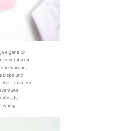
ja eigentlich
n konstruierten
ieren würden,
a Liebe und
 aber trotzdem
eventuell
roßes, ist
in wenig