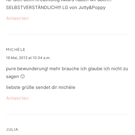
SELBSTVERSTÄNDLICH!!! LG von Jutty&Poppy
Antworten
MICHÈLE
says:
16 Mai, 2012 at 10:34 a.m.
pure bewunderung! mehr brauche ich glaube ich nicht zu
sagen 🙂
liebste grüße sendet dir michèle
Antworten
JULIA