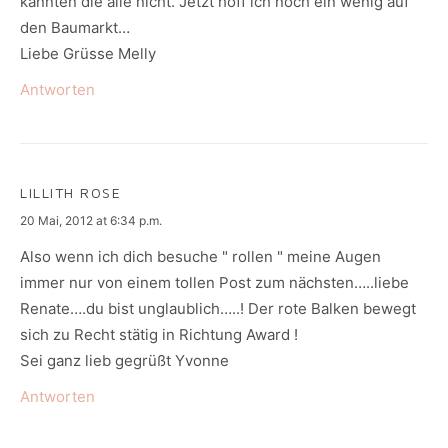
kannten die alle nicht. Jetzt hoff ich noch ein wenig auf
den Baumarkt…
Liebe Grüsse Melly
Antworten
LILLITH ROSE
says:
20 Mai, 2012 at 6:34 p.m.
Also wenn ich dich besuche " rollen " meine Augen
immer nur von einem tollen Post zum nächsten…..liebe
Renate….du bist unglaublich…..! Der rote Balken bewegt
sich zu Recht stätig in Richtung Award !
Sei ganz lieb gegrüßt Yvonne
Antworten