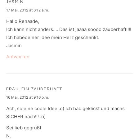
JASMIN
says:
17 Mai, 2012 at 6:12 a.m.
Hallo Renaade,
Ich kann nicht anders…. Das ist jaaaa soooo zauberhaft!!!!
Ich habedeiner Idee mein Herz geschenkt.
Jasmin
Antworten
FRÄULEIN ZAUBERHAFT
says:
16 Mai, 2012 at 9:16 p.m.
Ach, so eine coole Idee :o) Ich hab geklickt und machs
SICHER nach!!! :o)
Sei lieb gegrüßt
N.