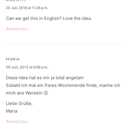
says:
20 Juli, 2016 at 11:26 p.m.
Can we get this in English? Love the idea.
Antworten
MARIA
says:
06 Juni, 2013 at 6:56 p.m.
Diese Idee hat es mir ja total angetan!
Sobald ich mal ein freies Wochenende finde, mache ich
mich ans Werkeln 😉
Liebe Grüße,
Maria
Antworten