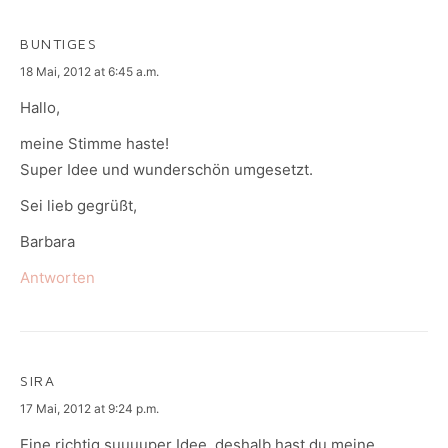
BUNTIGES
says:
18 Mai, 2012 at 6:45 a.m.
Hallo,
meine Stimme haste!
Super Idee und wunderschön umgesetzt.
Sei lieb gegrüßt,
Barbara
Antworten
SIRA
says:
17 Mai, 2012 at 9:24 p.m.
Eine richtig suuuuper Idee, deshalb hast du meine