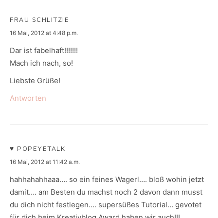
FRAU SCHLITZIE
says:
16 Mai, 2012 at 4:48 p.m.
Dar ist fabelhaft!!!!!!!
Mach ich nach, so!
Liebste Grüße!
Antworten
♥ POPEYETALK
says:
16 Mai, 2012 at 11:42 a.m.
hahhahahhaaa…. so ein feines Wagerl…. bloß wohin jetzt
damit…. am Besten du machst noch 2 davon dann musst
du dich nicht festlegen…. supersüßes Tutorial… gevotet
für dich beim Kreativblog Award haben wir auch!!!