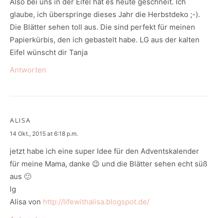
Also bei uns in der Eifel hat es heute geschneit. Ich
glaube, ich überspringe dieses Jahr die Herbstdeko ;-).
Die Blätter sehen toll aus. Die sind perfekt für meinen
Papierkürbis, den ich gebastelt habe. LG aus der kalten
Eifel wünscht dir Tanja
Antworten
ALISA
says:
14 Okt., 2015 at 6:18 p.m.
jetzt habe ich eine super Idee für den Adventskalender
für meine Mama, danke 😉 und die Blätter sehen echt süß
aus 🙂
lg
Alisa von
http://lifewithalisa.blogspot.de/