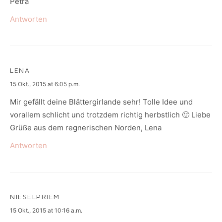
Petra
Antworten
LENA
says:
15 Okt., 2015 at 6:05 p.m.
Mir gefällt deine Blättergirlande sehr! Tolle Idee und
vorallem schlicht und trotzdem richtig herbstlich 🙂 Liebe
Grüße aus dem regnerischen Norden, Lena
Antworten
NIESELPRIEM
says:
15 Okt., 2015 at 10:16 a.m.