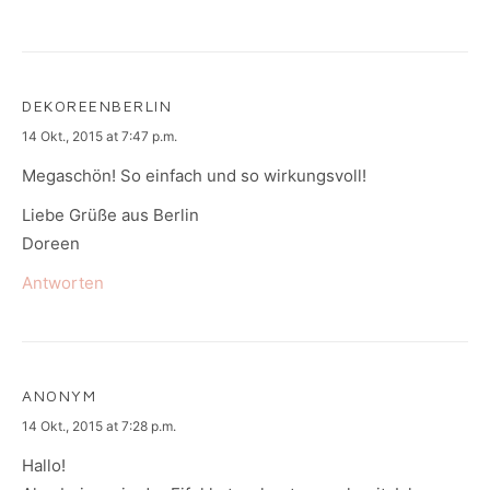
DEKOREENBERLIN
says:
14 Okt., 2015 at 7:47 p.m.
Megaschön! So einfach und so wirkungsvoll!
Liebe Grüße aus Berlin
Doreen
Antworten
ANONYM
says:
14 Okt., 2015 at 7:28 p.m.
Hallo!