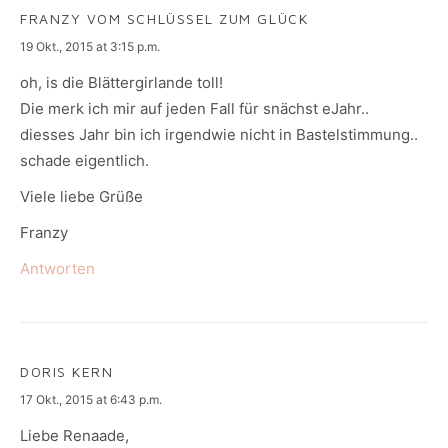
FRANZY VOM SCHLÜSSEL ZUM GLÜCK
says:
19 Okt., 2015 at 3:15 p.m.
oh, is die Blättergirlande toll!
Die merk ich mir auf jeden Fall für snächst eJahr..
diesses Jahr bin ich irgendwie nicht in Bastelstimmung..
schade eigentlich.
Viele liebe Grüße
Franzy
Antworten
DORIS KERN
says:
17 Okt., 2015 at 6:43 p.m.
Liebe Renaade,