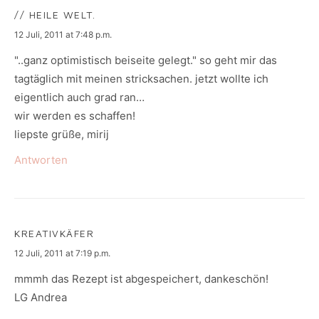
// HEILE WELT.
says:
12 Juli, 2011 at 7:48 p.m.
"..ganz optimistisch beiseite gelegt." so geht mir das
tagtäglich mit meinen stricksachen. jetzt wollte ich
eigentlich auch grad ran…
wir werden es schaffen!
liepste grüße, mirij
Antworten
KREATIVKÄFER
says:
12 Juli, 2011 at 7:19 p.m.
mmmh das Rezept ist abgespeichert, dankeschön!
LG Andrea