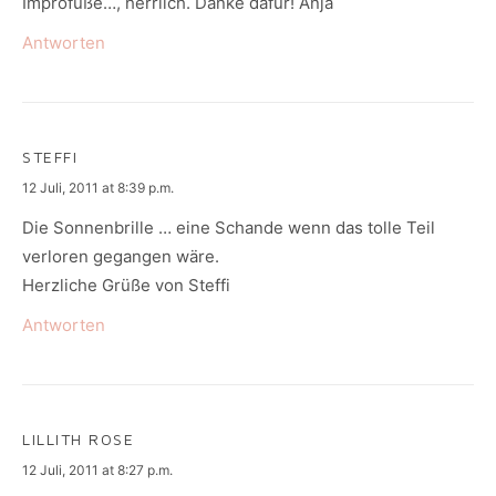
Improfüße…, herrlich. Danke dafür! Anja
Antworten
STEFFI
says:
12 Juli, 2011 at 8:39 p.m.
Die Sonnenbrille … eine Schande wenn das tolle Teil
verloren gegangen wäre.
Herzliche Grüße von Steffi
Antworten
LILLITH ROSE
says:
12 Juli, 2011 at 8:27 p.m.