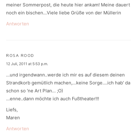
meiner Sommerpost, die heute hier ankam! Meine dauert
noch ein bischen…Viele liebe Grüße von der Müllerin
Antworten
ROSA ROOD
says:
12 Juli, 2011 at 5:53 p.m.
…und irgendwann..werde ich mir es auf diesem deinen
Strandkorb gemütlich machen,…keine Sorge….ich hab' da
schon so 'ne Art Plan… ;O)
…enne..dann möchte ich auch Fußtheater!!!
Liefs,
Maren
Antworten