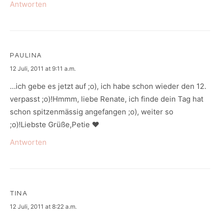
Antworten
PAULINA
says:
12 Juli, 2011 at 9:11 a.m.
…ich gebe es jetzt auf ;o), ich habe schon wieder den 12.
verpasst ;o)!Hmmm, liebe Renate, ich finde dein Tag hat
schon spitzenmässig angefangen ;o), weiter so
;o)!Liebste Grüße,Petie ♥
Antworten
TINA
says:
12 Juli, 2011 at 8:22 a.m.