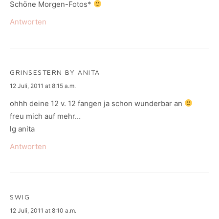
Schöne Morgen-Fotos*
Antworten
GRINSESTERN BY ANITA
says:
12 Juli, 2011 at 8:15 a.m.
ohhh deine 12 v. 12 fangen ja schon wunderbar an
freu mich auf mehr…
lg anita
Antworten
SWIG
says:
12 Juli, 2011 at 8:10 a.m.