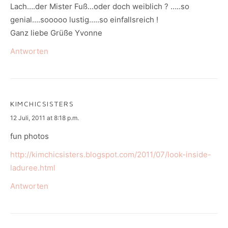
Lach….der Mister Fuß…oder doch weiblich ? …..so
genial….sooooo lustig…..so einfallsreich !
Ganz liebe Grüße Yvonne
Antworten
KIMCHICSISTERS
says:
12 Juli, 2011 at 8:18 p.m.
fun photos
http://kimchicsisters.blogspot.com/2011/07/look-inside-
laduree.html
Antworten