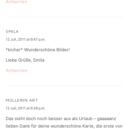
Antworten
SMILA
says:
12 Juli, 2011 at 6:47 p.m.
*kicher* Wunderschöne Bilder!
Liebe Grüße, Smila
Antworten
MÜLLERIN ART
says:
12 Juli, 2011 at 6:38 p.m.
Das sieht doch noch besser aus als Urlaub – gaaaaanz
lieben Dank für deine wunderschöne Karte, die erste von