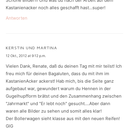
Schöne Bilder!!! Und was du nach der Arbeit auf dem
Kastanienacker noch alles geschafft hast…super!
Antworten
KERSTIN UND MARTINA
says:
12 Okt., 2012 at 9:12 p.m.
Vielen Dank, Renate, daß du deinen Tag mit mir teilst! Ich
freu mich für deinen Bagaluten, dass du mit ihm im
KastanienAcker ackerst! Hab mich, bis die Seite ganz
aufgebaut war, gewundert warum du Hennen in der
Gugelhupfform brätst und den Zusammenhang zwischen
"Jahrmarkt" und "Er lebt noch" gesucht….Aber dann
waren alle Bilder zu sehen und somit alles klar!
Der Bollerwagen sieht klasse aus mit den neuen Reifen!
GlG