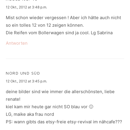
says:
12 Okt., 2012 at 3:48 p.m.
Mist schon wieder vergessen ! Aber ich hätte auch nicht
so ein tolles 12 von 12 zeigen können.
Die Reifen vom Bollerwagen sind ja cool. Lg Sabrina
Antworten
NORD UND SÜD
says:
12 Okt., 2012 at 3:45 p.m.
deine bilder sind wie immer die allerschönsten, liebe
renate!
kiel kam mir heute gar nicht SO blau vor 🙂
LG, maike aka frau nord
PS: wann gibts das etsy-freie etsy-revival im nähcafe???