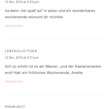
says:
12 Okt., 2012 at 3:32 p.m.
na dann: viel spaß auf´m acker und ein wunderbares
wochenende wünscht dir michèle
Antworten
LEBENSLUSTIGER
says:
12 Okt., 2012 at 3:17 p.m.
Ach so schön ist es am Wasser…und der Kastanienacker
erst! Hab' ein fröhliches Wochenende, Anette
Antworten
MINIKUNST.