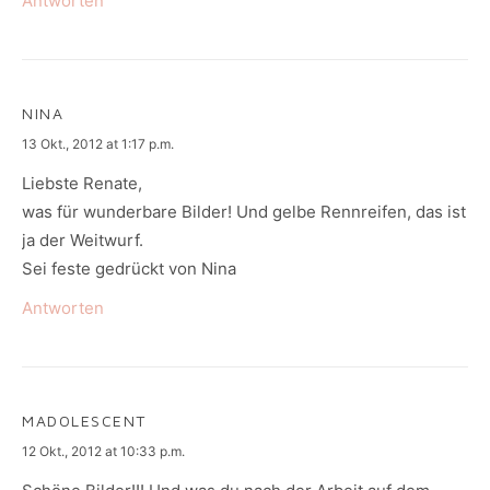
Antworten
NINA
says:
13 Okt., 2012 at 1:17 p.m.
Liebste Renate,
was für wunderbare Bilder! Und gelbe Rennreifen, das ist
ja der Weitwurf.
Sei feste gedrückt von Nina
Antworten
MADOLESCENT
says:
12 Okt., 2012 at 10:33 p.m.