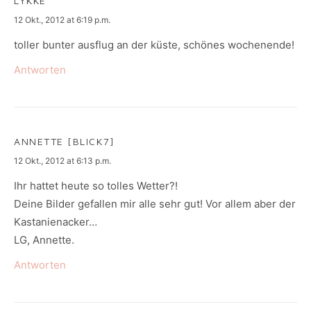
LYKKE
says:
12 Okt., 2012 at 6:19 p.m.
toller bunter ausflug an der küste, schönes wochenende!
Antworten
ANNETTE [BLICK7]
says:
12 Okt., 2012 at 6:13 p.m.
Ihr hattet heute so tolles Wetter?!
Deine Bilder gefallen mir alle sehr gut! Vor allem aber der
Kastanienacker…
LG, Annette.
Antworten