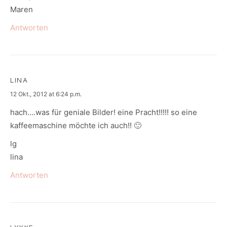
Maren
Antworten
LINA
says:
12 Okt., 2012 at 6:24 p.m.
hach….was für geniale Bilder! eine Pracht!!!!! so eine
kaffeemaschine möchte ich auch!! 🙂
lg
lina
Antworten