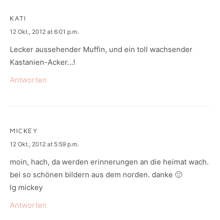
KATI
says:
12 Okt., 2012 at 6:01 p.m.
Lecker aussehender Muffin, und ein toll wachsender
Kastanien-Acker…!
Antworten
MICKEY
says:
12 Okt., 2012 at 5:59 p.m.
moin, hach, da werden erinnerungen an die heimat wach.
bei so schönen bildern aus dem norden. danke 🙂
lg mickey
Antworten