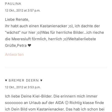
PAULINA
says:
12 Okt., 2012 at 3:57 p.m.
Liebe Renate,
ihr habt auch einen Kastanienacker ;o), ich dachte der
"wächst" nur hier ;o)!Was für herrliche Bilder…ich rieche
die Meeresluft förmlich, herrlich ;o)!Weltallerliebste
Grüße,Petra ♥
Antworten
♥ BREMER DEERN ♥
says:
12 Okt., 2012 at 3:53 p.m.
Ich liebe Deine Kiel-Bilder. Die erinnern mich immer
sooooooo an Urlaub auf der AIDA 🙂 Richtig klasse finde
ich Dein Bild vom Kastanienacker. Das hab ich schon bei