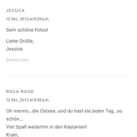
JESSICA
says:
12 Okt., 2012 at 6:39 p.m.
Sehr schöne Fotos!
Liebe Grüße,
Jessica
Antworten
ROSA ROOD
says:
12 Okt., 2012 at 6:39 p.m.
Oh menno…die Ostsee..und du hast sie jeden Tag…so
schön…
Viel Spaß weiterhin in den Kastanien!
Kram,