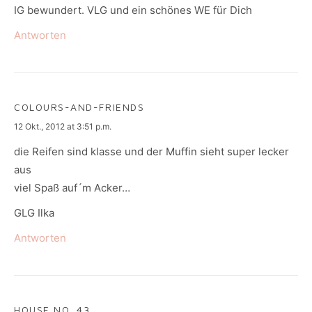
IG bewundert. VLG und ein schönes WE für Dich
Antworten
COLOURS-AND-FRIENDS
says:
12 Okt., 2012 at 3:51 p.m.
die Reifen sind klasse und der Muffin sieht super lecker
aus
viel Spaß auf´m Acker…
GLG Ilka
Antworten
HOUSE NO. 43