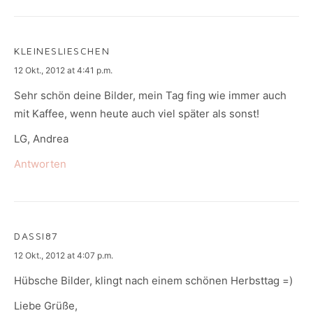
KLEINESLIESCHEN
says:
12 Okt., 2012 at 4:41 p.m.
Sehr schön deine Bilder, mein Tag fing wie immer auch
mit Kaffee, wenn heute auch viel später als sonst!
LG, Andrea
Antworten
DASSI87
says:
12 Okt., 2012 at 4:07 p.m.
Hübsche Bilder, klingt nach einem schönen Herbsttag =)
Liebe Grüße,