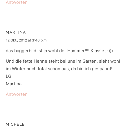
Antworten
MARTINA
says:
12 Okt., 2012 at 3:40 p.m.
das baggerbild ist ja wohl der Hammer!!!! Klasse ;-)))
Und die fette Henne steht bei uns im Garten, sieht wohl
im Winter auch total schön aus, da bin ich gespannt!
LG
Martina.
Antworten
MICHÈLE