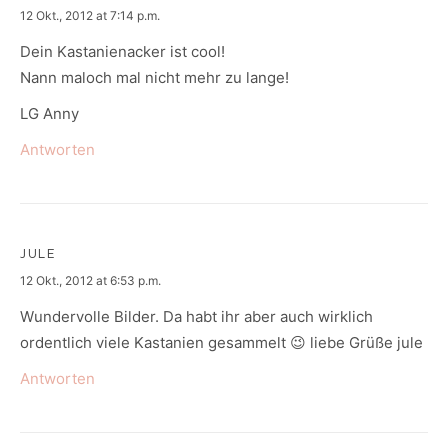
says:
12 Okt., 2012 at 7:14 p.m.
Dein Kastanienacker ist cool!
Nann maloch mal nicht mehr zu lange!
LG Anny
Antworten
JULE
says:
12 Okt., 2012 at 6:53 p.m.
Wundervolle Bilder. Da habt ihr aber auch wirklich
ordentlich viele Kastanien gesammelt 😉 liebe Grüße jule
Antworten