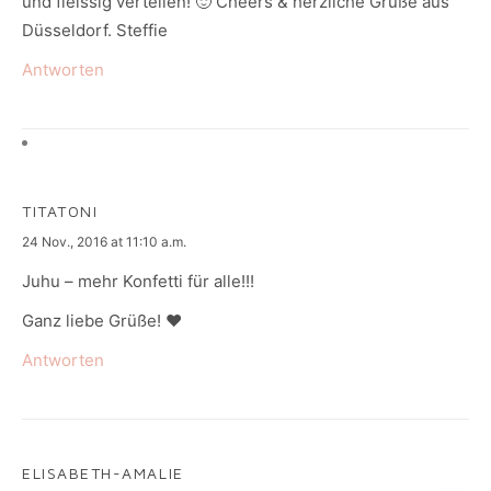
und fleissig verteilen! 🙂 Cheers & herzliche Grüße aus
Düsseldorf. Steffie
Antworten
TITATONI
says:
24 Nov., 2016 at 11:10 a.m.
Juhu – mehr Konfetti für alle!!!
Ganz liebe Grüße! ♥
Antworten
ELISABETH-AMALIE