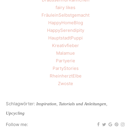
fairy likes
FräuleinSelbstgemacht
HappyHomeBlog
HappySerendipity
HauptstadtPuppi
Kreativfieber
Malamue
Partyerie
PartyStories
RheinherztElbe
Zwoste
Schlagwörter:
,
,
Inspiration
Tutorials und Anleitungen
Upcycling
Follow me: