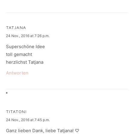
TATJANA
says:
24 Nov., 2016 at 7:26 p.m.
Superschöne Idee
toll gemacht
herzlichst Tatjana
Antworten
TITATONI
says:
24 Nov., 2016 at 7:45 p.m.
Ganz lieben Dank, liebe Tatjana! ♡