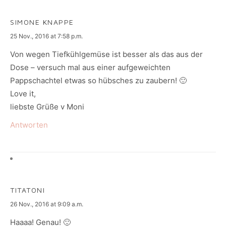
SIMONE KNAPPE
says:
25 Nov., 2016 at 7:58 p.m.
Von wegen Tiefkühlgemüse ist besser als das aus der
Dose – versuch mal aus einer aufgeweichten
Pappschachtel etwas so hübsches zu zaubern! 🙂
Love it,
liebste Grüße v Moni
Antworten
TITATONI
says:
26 Nov., 2016 at 9:09 a.m.
Haaaa! Genau! 🙂