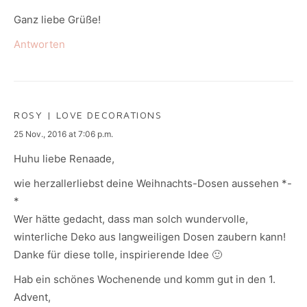
Ganz liebe Grüße!
Antworten
ROSY | LOVE DECORATIONS
says:
25 Nov., 2016 at 7:06 p.m.
Huhu liebe Renaade,
wie herzallerliebst deine Weihnachts-Dosen aussehen *-
*
Wer hätte gedacht, dass man solch wundervolle,
winterliche Deko aus langweiligen Dosen zaubern kann!
Danke für diese tolle, inspirierende Idee 🙂
Hab ein schönes Wochenende und komm gut in den 1.
Advent,