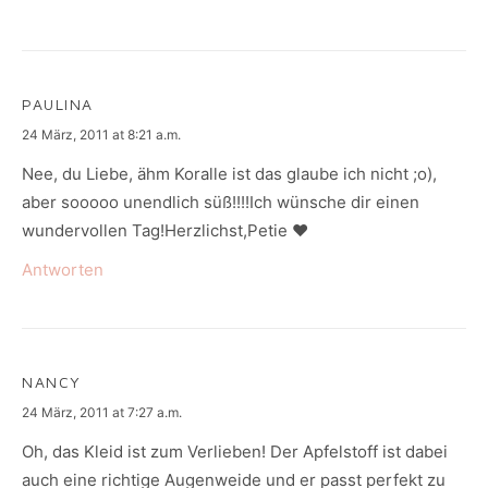
PAULINA
says:
24 März, 2011 at 8:21 a.m.
Nee, du Liebe, ähm Koralle ist das glaube ich nicht ;o),
aber sooooo unendlich süß!!!!Ich wünsche dir einen
wundervollen Tag!Herzlichst,Petie ♥
Antworten
NANCY
says:
24 März, 2011 at 7:27 a.m.
Oh, das Kleid ist zum Verlieben! Der Apfelstoff ist dabei
auch eine richtige Augenweide und er passt perfekt zu