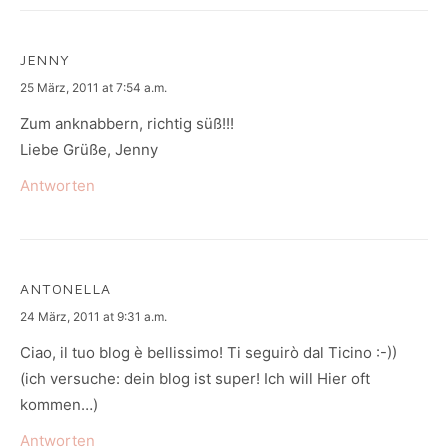
JENNY
says:
25 März, 2011 at 7:54 a.m.
Zum anknabbern, richtig süß!!!
Liebe Grüße, Jenny
Antworten
ANTONELLA
says:
24 März, 2011 at 9:31 a.m.
Ciao, il tuo blog è bellissimo! Ti seguirò dal Ticino :-))
(ich versuche: dein blog ist super! Ich will Hier oft
kommen…)
Antworten