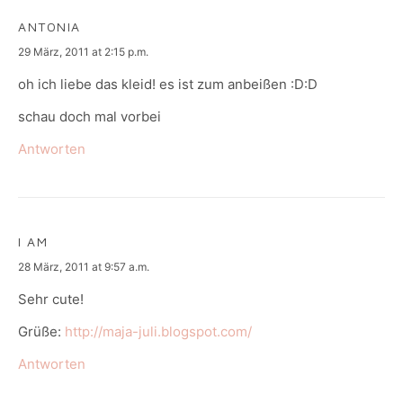
ANTONIA
says:
29 März, 2011 at 2:15 p.m.
oh ich liebe das kleid! es ist zum anbeißen :D:D
schau doch mal vorbei
Antworten
I AM
says:
28 März, 2011 at 9:57 a.m.
Sehr cute!
Grüße:
http://maja-juli.blogspot.com/
Antworten