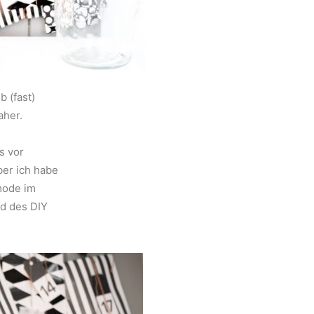
b (fast)
aher.
is vor
ber ich habe
mode im
d des DIY