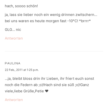
hach, soooo schön!
ja, lass sie lieber noch ein wenig drinnen zwitschern…
bei uns waren es heute morgen fast -10°C! *brrrr*
GLG… nic
Antworten
PAULINA
says:
22 Feb., 2011 at 1:25 p.m.
…ja, bleibt bloss drin ihr Lieben, ihr friert euch sonst
noch die Federn ab ;o)!Hach sind sie süß ;o)!Ganz
viele,liebe Grüße,Petie ♥
Antworten