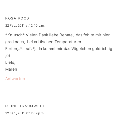
ROSA ROOD
says:
22 Feb., 2011 at 12:40 p.m.
*Knutsch* Vielen Dank liebe Renate,..das fehlte mir hier
grad noch,..bei arktischen Temperaturen
Ferien,..*seufz*,..da kommt mir das Vögelchen goldrichtig
;o)
Liefs,
Maren
Antworten
MEINE TRAUMWELT
says:
22 Feb., 2011 at 12:09 p.m.