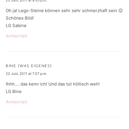
23 Juni, 2011 at 9:35 p.m.
Oh ja! Lego-Steine können sehr sehr schmerzhaft sein 😉
Schönes Bild!
LG Sabine
Antworten
BINE {WAS EIGENES}
says:
23 Juni, 2011 at 7:07 p.m.
Ihhh…. das kenn ich! Und das tut höllisch weh!
LG Bine
Antworten