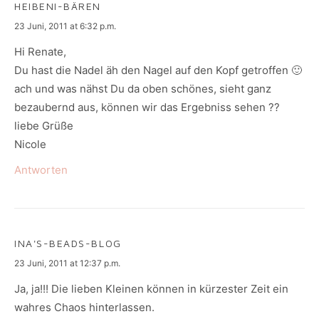
HEIBENI-BÄREN
says:
23 Juni, 2011 at 6:32 p.m.
Hi Renate,
Du hast die Nadel äh den Nagel auf den Kopf getroffen 🙂
ach und was nähst Du da oben schönes, sieht ganz
bezaubernd aus, können wir das Ergebniss sehen ??
liebe Grüße
Nicole
Antworten
INA'S-BEADS-BLOG
says:
23 Juni, 2011 at 12:37 p.m.
Ja, ja!!! Die lieben Kleinen können in kürzester Zeit ein
wahres Chaos hinterlassen.