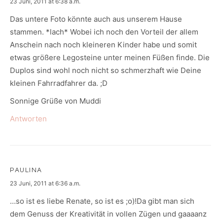
says:
23 Juni, 2011 at 6:38 a.m.
Das untere Foto könnte auch aus unserem Hause
stammen. *lach* Wobei ich noch den Vorteil der allem
Anschein nach noch kleineren Kinder habe und somit
etwas größere Legosteine unter meinen Füßen finde. Die
Duplos sind wohl noch nicht so schmerzhaft wie Deine
kleinen Fahrradfahrer da. ;D
Sonnige Grüße von Muddi
Antworten
PAULINA
says:
23 Juni, 2011 at 6:36 a.m.
…so ist es liebe Renate, so ist es ;o)!Da gibt man sich
dem Genuss der Kreativität in vollen Zügen und gaaaanz