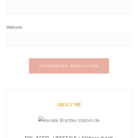
Website
ABOUT ME
DIY · FOOD · LIFESTYLE ◦ Stöbere durch