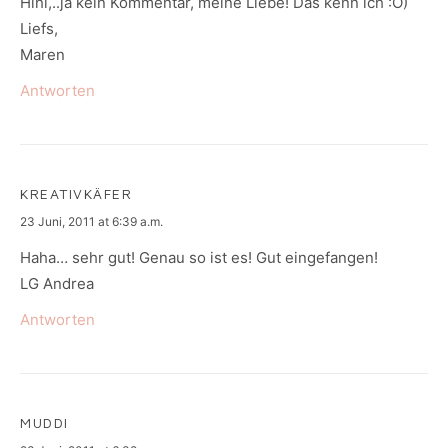
Hihi,..ja kein Kommentar, meine Liebe! Das kenn ich :O)
Liefs,
Maren
Antworten
KREATIVKÄFER
says:
23 Juni, 2011 at 6:39 a.m.
Haha… sehr gut! Genau so ist es! Gut eingefangen!
LG Andrea
Antworten
MUDDI