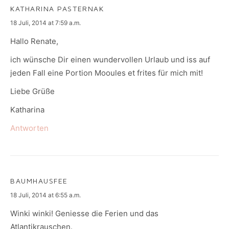
KATHARINA PASTERNAK
says:
18 Juli, 2014 at 7:59 a.m.
Hallo Renate,
ich wünsche Dir einen wundervollen Urlaub und iss auf
jeden Fall eine Portion Mooules et frites für mich mit!
Liebe Grüße
Katharina
Antworten
BAUMHAUSFEE
says:
18 Juli, 2014 at 6:55 a.m.
Winki winki! Geniesse die Ferien und das
Atlantikrauschen.