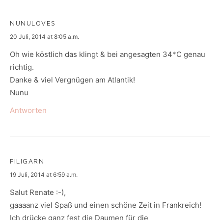
NUNULOVES
says:
20 Juli, 2014 at 8:05 a.m.
Oh wie köstlich das klingt & bei angesagten 34*C genau
richtig.
Danke & viel Vergnügen am Atlantik!
Nunu
Antworten
FILIGARN
says:
19 Juli, 2014 at 6:59 a.m.
Salut Renate :-),
gaaaanz viel Spaß und einen schöne Zeit in Frankreich!
Ich drücke ganz fest die Daumen für die