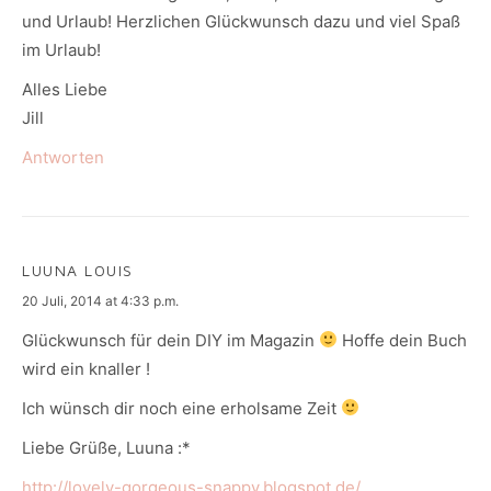
und Urlaub! Herzlichen Glückwunsch dazu und viel Spaß
im Urlaub!
Alles Liebe
Jill
Antworten
LUUNA LOUIS
says:
20 Juli, 2014 at 4:33 p.m.
Glückwunsch für dein DIY im Magazin
Hoffe dein Buch
wird ein knaller !
Ich wünsch dir noch eine erholsame Zeit
Liebe Grüße, Luuna :*
http://lovely-gorgeous-snappy.blogspot.de/