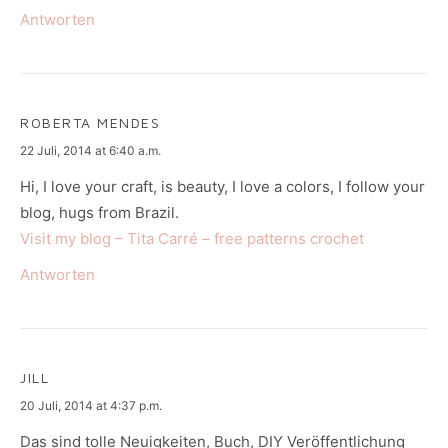
Antworten
ROBERTA MENDES
says:
22 Juli, 2014 at 6:40 a.m.
Hi, I love your craft, is beauty, I love a colors, I follow your
blog, hugs from Brazil.
Visit my blog – Tita Carré – free patterns crochet
Antworten
JILL
says:
20 Juli, 2014 at 4:37 p.m.
Das sind tolle Neuigkeiten, Buch, DIY Veröffentlichung