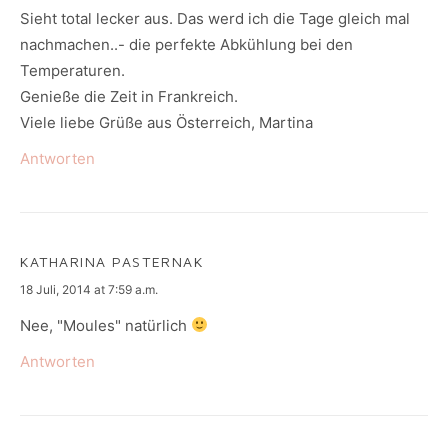
Sieht total lecker aus. Das werd ich die Tage gleich mal
nachmachen..- die perfekte Abkühlung bei den
Temperaturen.
Genieße die Zeit in Frankreich.
Viele liebe Grüße aus Österreich, Martina
Antworten
KATHARINA PASTERNAK
says:
18 Juli, 2014 at 7:59 a.m.
Nee, "Moules" natürlich
Antworten