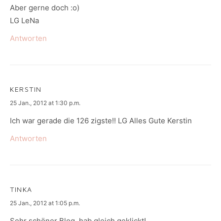
Aber gerne doch :o)
LG LeNa
Antworten
KERSTIN
says:
25 Jan., 2012 at 1:30 p.m.
Ich war gerade die 126 zigste!! LG Alles Gute Kerstin
Antworten
TINKA
says:
25 Jan., 2012 at 1:05 p.m.
Sehr schöner Blog, hab gleich geklickt!