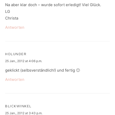
Na aber klar doch – wurde sofort erledigt! Viel Glück.
LG
Christa
Antworten
HOLUNDER
says:
25 Jan., 2012 at 4:06 p.m.
geklickt (selbsverständlich!) und fertig 🙂
Antworten
BLICKWINKEL
says:
25 Jan., 2012 at 3:43 p.m.