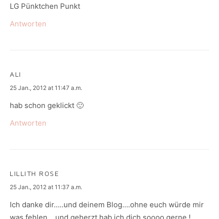
LG Pünktchen Punkt
Antworten
ALI
says:
25 Jan., 2012 at 11:47 a.m.
hab schon geklickt 🙂
Antworten
LILLITH ROSE
says:
25 Jan., 2012 at 11:37 a.m.
Ich danke dir…..und deinem Blog….ohne euch würde mir
was fehlen….und geherzt hab ich dich soooo gerne !