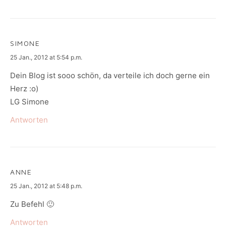
SIMONE
says:
25 Jan., 2012 at 5:54 p.m.
Dein Blog ist sooo schön, da verteile ich doch gerne ein
Herz :o)
LG Simone
Antworten
ANNE
says:
25 Jan., 2012 at 5:48 p.m.
Zu Befehl 🙂
Antworten