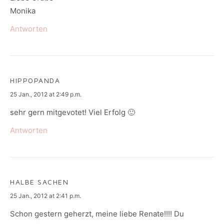
Monika
Antworten
HIPPOPANDA
says:
25 Jan., 2012 at 2:49 p.m.
sehr gern mitgevotet! Viel Erfolg 🙂
Antworten
HALBE SACHEN
says:
25 Jan., 2012 at 2:41 p.m.
Schon gestern geherzt, meine liebe Renate!!!! Du