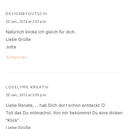
DESIGNBYGUTSCHI
says:
25 Jan., 2012 at 2:57 p.m.
Natürlich klicke ich gleich für dich.
Liebe Grüße
Jutta
Antworten
LOVELYME KREATIV
says:
25 Jan., 2012 at 2:55 p.m.
Liebe Renate, … hab Dich dort schon entdeckt 🙂
Toll das Du mitmachst. Von mir bekommst Du eine dicken
"Klick"
Liebe Grüße