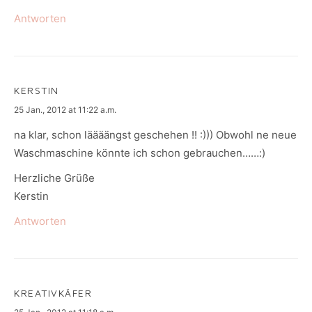
Antworten
KERSTIN
says:
25 Jan., 2012 at 11:22 a.m.
na klar, schon läääängst geschehen !! :))) Obwohl ne neue
Waschmaschine könnte ich schon gebrauchen……:)
Herzliche Grüße
Kerstin
Antworten
KREATIVKÄFER
says: