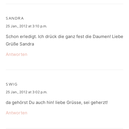
SANDRA
says:
25 Jan., 2012 at 3:10 p.m.
Schon erledigt. Ich drück die ganz fest die Daumen! Liebe
Grüße Sandra
Antworten
SWIG
says:
25 Jan., 2012 at 3:02 p.m.
da gehörst Du auch hin! liebe Grüsse, sei geherzt!
Antworten