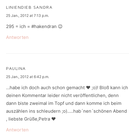
LINIENDIEB SANDRA
says:
25 Jan., 2012 at 7:13 p.m.
295 = ich = #hakendran 😉
Antworten
PAULINA
says:
25 Jan., 2012 at 6:42 p.m.
…habe ich doch auch schon gemacht ♥ ;o)! Bloß kann ich
deinen Kommentar leider nicht veröffentlichen, denn
dann biste zweimal im Topf und dann komme ich beim
auszählen ins schleudern ;o)…..hab´nen´schönen Abend
, liebste Grüße,Petra ♥
Antworten