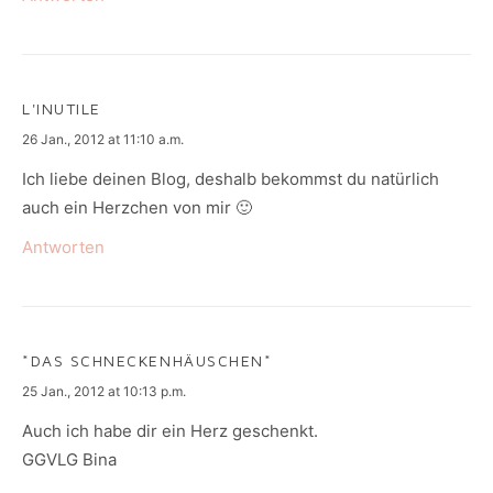
L'INUTILE
says:
26 Jan., 2012 at 11:10 a.m.
Ich liebe deinen Blog, deshalb bekommst du natürlich
auch ein Herzchen von mir 🙂
Antworten
*DAS SCHNECKENHÄUSCHEN*
says:
25 Jan., 2012 at 10:13 p.m.
Auch ich habe dir ein Herz geschenkt.
GGVLG Bina