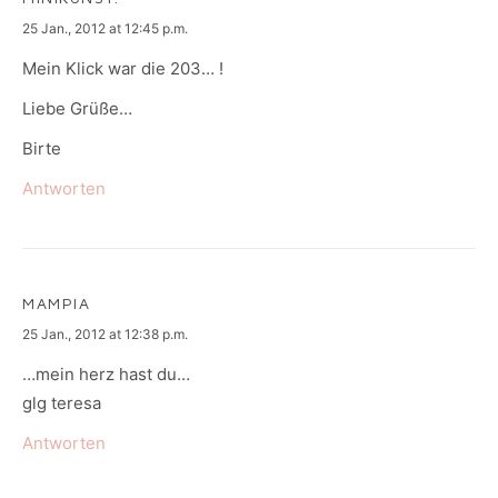
says:
25 Jan., 2012 at 12:45 p.m.
Mein Klick war die 203… !
Liebe Grüße…
Birte
Antworten
MAMPIA
says:
25 Jan., 2012 at 12:38 p.m.
…mein herz hast du…
glg teresa
Antworten