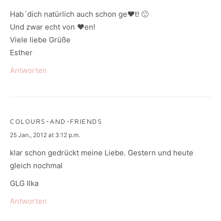
Hab´dich natürlich auch schon ge♥t! 🙂
Und zwar echt von ♥en!
Viele liebe Grüße
Esther
Antworten
COLOURS-AND-FRIENDS
says:
25 Jan., 2012 at 3:12 p.m.
klar schon gedrückt meine Liebe. Gestern und heute
gleich nochmal
GLG Ilka
Antworten