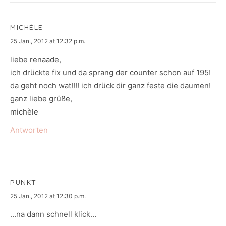
MICHÈLE
says:
25 Jan., 2012 at 12:32 p.m.
liebe renaade,
ich drückte fix und da sprang der counter schon auf 195!
da geht noch wat!!!! ich drück dir ganz feste die daumen!
ganz liebe grüße,
michèle
Antworten
PUNKT
says:
25 Jan., 2012 at 12:30 p.m.
…na dann schnell klick…