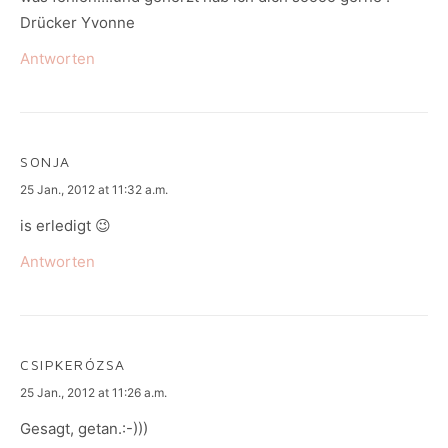
Drücker Yvonne
Antworten
SONJA
says:
25 Jan., 2012 at 11:32 a.m.
is erledigt 😉
Antworten
CSIPKERÓZSA
says:
25 Jan., 2012 at 11:26 a.m.
Gesagt, getan.:-)))