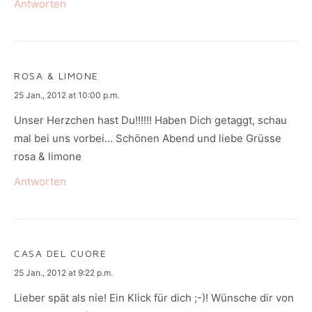
Antworten
ROSA & LIMONE
says:
25 Jan., 2012 at 10:00 p.m.
Unser Herzchen hast Du!!!!!! Haben Dich getaggt, schau
mal bei uns vorbei… Schönen Abend und liebe Grüsse
rosa & limone
Antworten
CASA DEL CUORE
says:
25 Jan., 2012 at 9:22 p.m.
Lieber spät als nie! Ein Klick für dich ;-)! Wünsche dir von