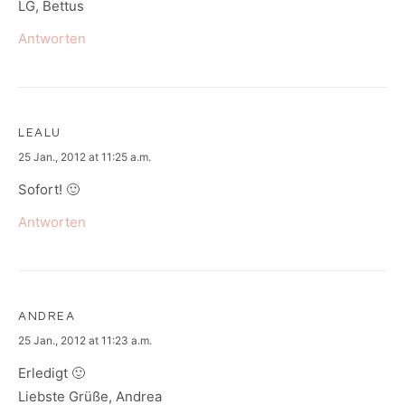
LG, Bettus
Antworten
LEALU
says:
25 Jan., 2012 at 11:25 a.m.
Sofort! 🙂
Antworten
ANDREA
says:
25 Jan., 2012 at 11:23 a.m.
Erledigt 🙂
Liebste Grüße, Andrea