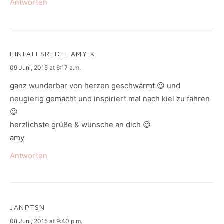
Antworten
EINFALLSREICH AMY K.
says:
09 Juni, 2015 at 6:17 a.m.
ganz wunderbar von herzen geschwärmt 😉 und
neugierig gemacht und inspiriert mal nach kiel zu fahren
😉
herzlichste grüße & wünsche an dich 😉
amy
Antworten
JANPTSN
says:
08 Juni, 2015 at 9:40 p.m.