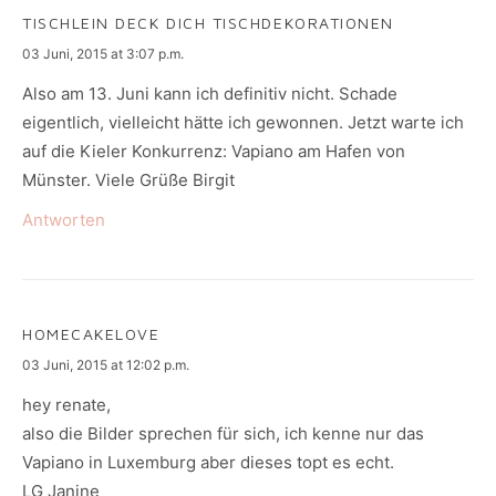
TISCHLEIN DECK DICH TISCHDEKORATIONEN
says:
03 Juni, 2015 at 3:07 p.m.
Also am 13. Juni kann ich definitiv nicht. Schade
eigentlich, vielleicht hätte ich gewonnen. Jetzt warte ich
auf die Kieler Konkurrenz: Vapiano am Hafen von
Münster. Viele Grüße Birgit
Antworten
HOMECAKELOVE
says:
03 Juni, 2015 at 12:02 p.m.
hey renate,
also die Bilder sprechen für sich, ich kenne nur das
Vapiano in Luxemburg aber dieses topt es echt.
LG Janine