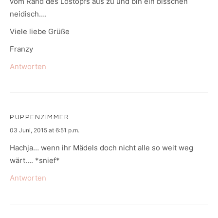
vom Rand des Lostopfs aus zu und bin ein bisschen
neidisch….
Viele liebe Grüße
Franzy
Antworten
PUPPENZIMMER
says:
03 Juni, 2015 at 6:51 p.m.
Hachja… wenn ihr Mädels doch nicht alle so weit weg
wärt…. *snief*
Antworten