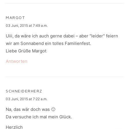
MARGOT
says:
03 Juni, 2015 at 7:49 a.m.
Uiii, da wäre ich auch gerne dabei – aber "leider" feiern
wir am Sonnabend ein tolles Familienfest.
Liebe Grüße Margot
Antworten
SCHNEIDERHERZ
says:
03 Juni, 2015 at 7:22 a.m.
Na, das wär doch was 🙂
Da versuche ich mal mein Glück.
Herzlich