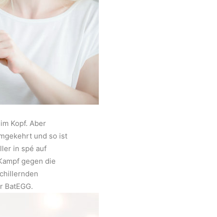
im Kopf. Aber
gekehrt und so ist
er in spé auf
 Kampf gegen die
chillernden
er BatEGG.