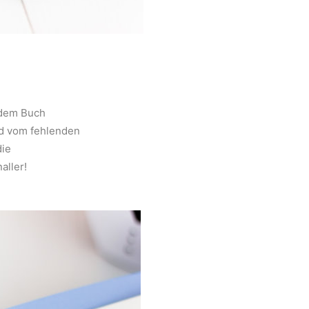
 dem Buch
nd vom fehlenden
die
aller!