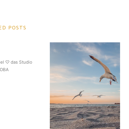
ED POSTS
iel ♡ das Studio
JOBA