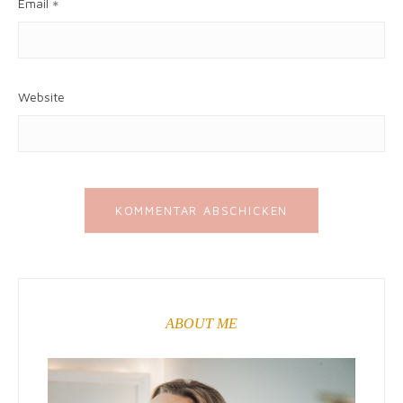
Email
*
Website
ABOUT ME