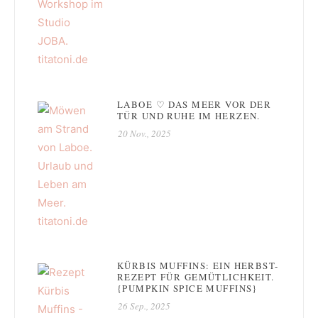
LABOE ♡ DAS MEER VOR DER
TÜR UND RUHE IM HERZEN.
20 Nov., 2025
KÜRBIS MUFFINS: EIN HERBST-
REZEPT FÜR GEMÜTLICHKEIT.
{PUMPKIN SPICE MUFFINS}
26 Sep., 2025