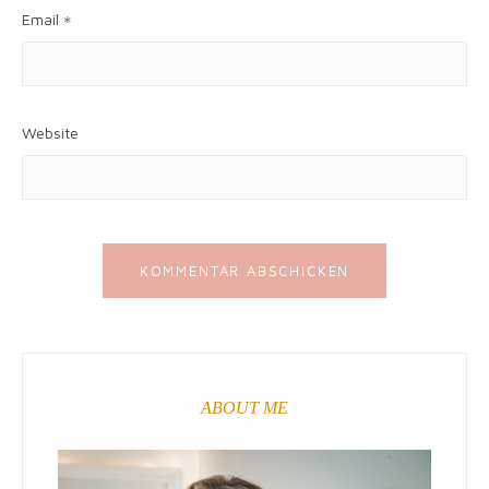
Email
*
Website
ABOUT ME