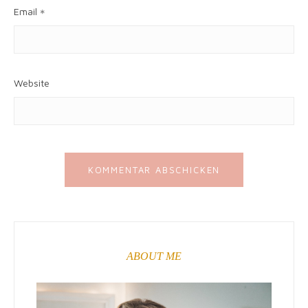
Email
*
Website
ABOUT ME