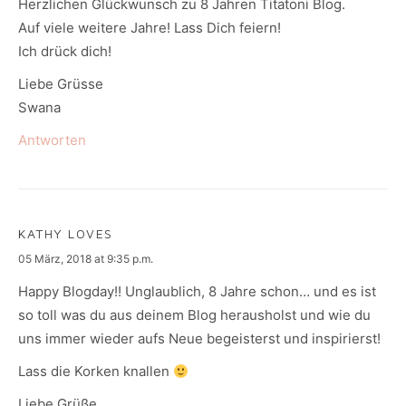
Herzlichen Glückwunsch zu 8 Jahren Titatoni Blog.
Auf viele weitere Jahre! Lass Dich feiern!
Ich drück dich!
Liebe Grüsse
Swana
Antworten
KATHY LOVES
says:
05 März, 2018 at 9:35 p.m.
Happy Blogday!! Unglaublich, 8 Jahre schon… und es ist
so toll was du aus deinem Blog herausholst und wie du
uns immer wieder aufs Neue begeisterst und inspirierst!
Lass die Korken knallen
Liebe Grüße