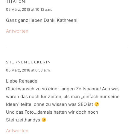
TITATONI
says:
05 März, 2018 at 10:12 a.m.
Ganz ganz lieben Dank, Kathreen!
Antworten
STERNENGUCKERIN
says:
05 März, 2018 at 6:53 a.m.
Liebe Renaade!
Glückwunsch zu so einer langen Zeitspanne! Ach was
waren das noch für Zeiten, als man „einfach nur seine
Ideen“ teilte, ohne zu wissen was SEO ist
Und das Foto…damals hatten wir doch noch
Steinzeithandys
Antworten