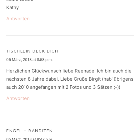
Kathy
Antworten
TISCHLEIN DECK DICH
says:
05 März, 2018 at 8:58 p.m.
Herzlichen Glückwunsch liebe Reenade. Ich bin auch die
nächsten 8 Jahre dabei. Liebe Grüße Birgit (hab' übrigens
auch 2010 angefangen mit 2 Fotos und 3 Sätzen ;-))
Antworten
ENGEL + BANDITEN
says:
05 März, 2018 at 8:47 p.m.