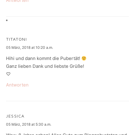
Antworten
TITATONI
says:
05 März, 2018 at 10:20 a.m.
Hihi und dann kommt die Pubertät!
Ganz lieben Dank und liebste Grüße!
♡
Antworten
JESSICA
says:
05 März, 2018 at 5:30 a.m.