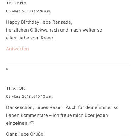
TATJANA
says:
05 März, 2018 at 5:26 a.m.
Happy Birthday liebe Renaade,
herzlichen Glückwunsch und mach weiter so
alles Liebe vom Reserl
Antworten
TITATONI
says:
05 März, 2018 at 10:10 a.m.
Dankeschön, liebes Reserl! Auch für deine immer so
lieben Kommentare – ich freue mich über jeden
einzelnen! ♡
Ganz liebe Grüße!