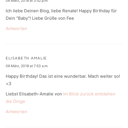
says:
06 März, 2018 at 3:52 p.m.
Ich liebe Deinen Blog, liebe Renate! Happy Birthday für
Dein "Baby"! Liebe Grüße von Fee
Antworten
ELISABETH AMALIE
says:
06 März, 2018 at 7:53 a.m.
Happy Birthday! Das ist eine wunderbar. Mach weiter so!
<3
Liebst Elisabeth-Amalie von
Im Blick zurück entstehen
die Dinge
Antworten