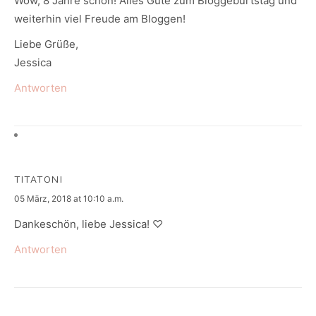
Wow, 8 Jahre schon! Alles Gute zum Bloggeburtstag und
weiterhin viel Freude am Bloggen!
Liebe Grüße,
Jessica
Antworten
TITATONI
says:
05 März, 2018 at 10:10 a.m.
Dankeschön, liebe Jessica! ♡
Antworten