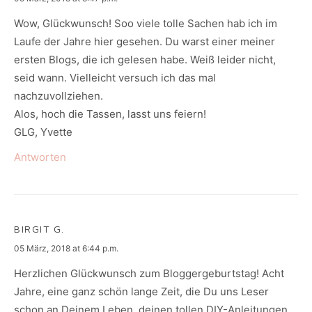
Wow, Glückwunsch! Soo viele tolle Sachen hab ich im
Laufe der Jahre hier gesehen. Du warst einer meiner
ersten Blogs, die ich gelesen habe. Weiß leider nicht,
seid wann. Vielleicht versuch ich das mal
nachzuvollziehen.
Alos, hoch die Tassen, lasst uns feiern!
GLG, Yvette
Antworten
BIRGIT G.
says:
05 März, 2018 at 6:44 p.m.
Herzlichen Glückwunsch zum Bloggergeburtstag! Acht
Jahre, eine ganz schön lange Zeit, die Du uns Leser
schon an Deinem Leben, deinen tollen DIY-Anleitungen