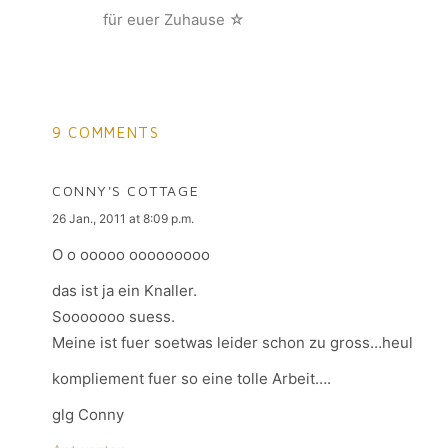
für euer Zuhause ☆
9 COMMENTS
CONNY'S COTTAGE
says:
26 Jan., 2011 at 8:09 p.m.
O o ooooo ooooooooo
das ist ja ein Knaller.
Sooooooo suess.
Meine ist fuer soetwas leider schon zu gross…heul
kompliement fuer so eine tolle Arbeit….
glg Conny