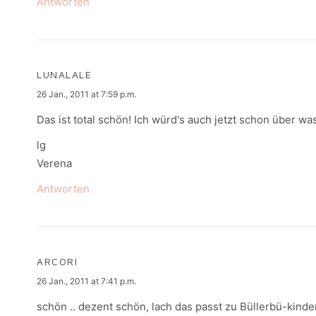
Antworten
LUNALALE
says:
26 Jan., 2011 at 7:59 p.m.
Das ist total schön! Ich würd's auch jetzt schon über w
lg
Verena
Antworten
ARCORI
says:
26 Jan., 2011 at 7:41 p.m.
schön .. dezent schön, lach das passt zu Büllerbü-kinde