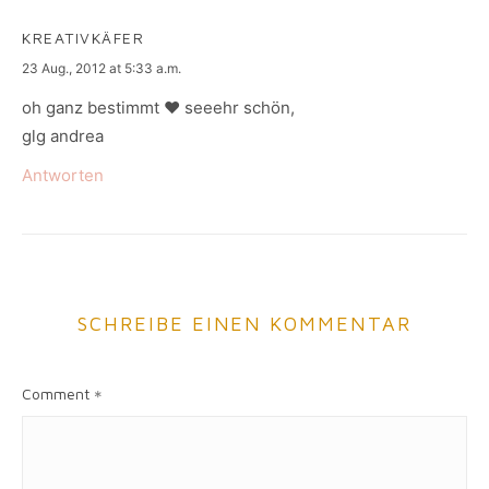
KREATIVKÄFER
says:
23 Aug., 2012 at 5:33 a.m.
oh ganz bestimmt ♥ seeehr schön,
glg andrea
Antworten
SCHREIBE EINEN KOMMENTAR
Comment
*