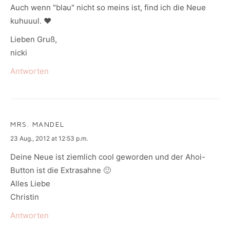
Auch wenn "blau" nicht so meins ist, find ich die Neue
kuhuuul. ♥
Lieben Gruß,
nicki
Antworten
MRS. MANDEL
says:
23 Aug., 2012 at 12:53 p.m.
Deine Neue ist ziemlich cool geworden und der Ahoi-
Button ist die Extrasahne 🙂
Alles Liebe
Christin
Antworten