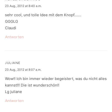
says:
23 Aug., 2012 at 8:40 a.m.
sehr cool, und tolle Idee mit dem Knopf…….
GGGLG
Claudi
Antworten
JULIANE
says:
23 Aug., 2012 at 8:07 a.m.
Wow!! Ich bin immer wieder begeistert, was du nicht alles
kannst!!! Die ist wunderschön!!
Lg juliane
Antworten