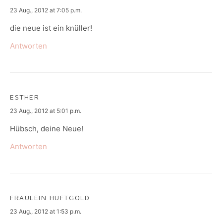
says:
23 Aug., 2012 at 7:05 p.m.
die neue ist ein knüller!
Antworten
ESTHER
says:
23 Aug., 2012 at 5:01 p.m.
Hübsch, deine Neue!
Antworten
FRÄULEIN HÜFTGOLD
says:
23 Aug., 2012 at 1:53 p.m.