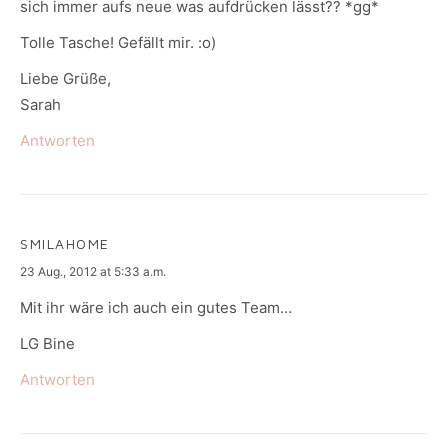
sich immer aufs neue was aufdrücken lässt?? *gg*
Tolle Tasche! Gefällt mir. :o)
Liebe Grüße,
Sarah
Antworten
SMILAHOME
says:
23 Aug., 2012 at 5:33 a.m.
Mit ihr wäre ich auch ein gutes Team…
LG Bine
Antworten