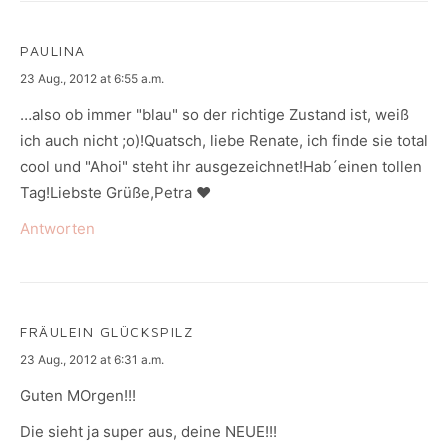
PAULINA
says:
23 Aug., 2012 at 6:55 a.m.
…also ob immer "blau" so der richtige Zustand ist, weiß
ich auch nicht ;o)!Quatsch, liebe Renate, ich finde sie total
cool und "Ahoi" steht ihr ausgezeichnet!Hab´einen tollen
Tag!Liebste Grüße,Petra ♥
Antworten
FRÄULEIN GLÜCKSPILZ
says:
23 Aug., 2012 at 6:31 a.m.
Guten MOrgen!!!
Die sieht ja super aus, deine NEUE!!!