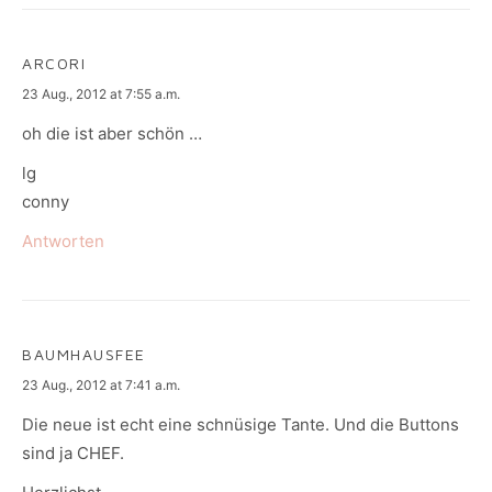
ARCORI
says:
23 Aug., 2012 at 7:55 a.m.
oh die ist aber schön …
lg
conny
Antworten
BAUMHAUSFEE
says:
23 Aug., 2012 at 7:41 a.m.
Die neue ist echt eine schnüsige Tante. Und die Buttons
sind ja CHEF.