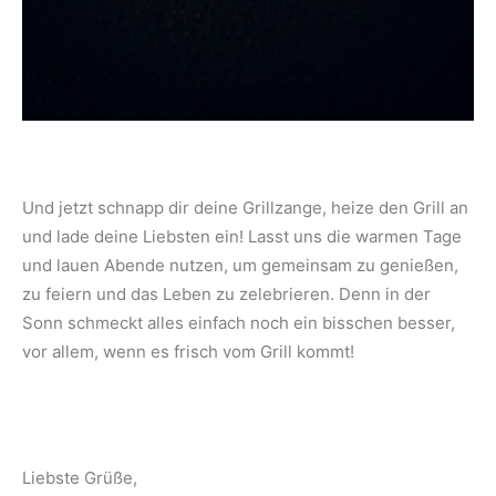
Und jetzt schnapp dir deine Grillzange, heize den Grill an
und lade deine Liebsten ein! Lasst uns die warmen Tage
und lauen Abende nutzen, um gemeinsam zu genießen,
zu feiern und das Leben zu zelebrieren. Denn in der
Sonn schmeckt alles einfach noch ein bisschen besser,
vor allem, wenn es frisch vom Grill kommt!
Liebste Grüße,