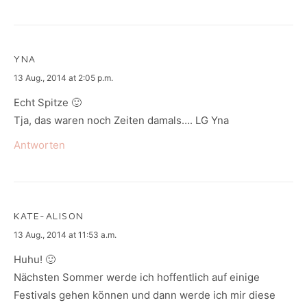
YNA
says:
13 Aug., 2014 at 2:05 p.m.
Echt Spitze 🙂
Tja, das waren noch Zeiten damals…. LG Yna
Antworten
KATE-ALISON
says:
13 Aug., 2014 at 11:53 a.m.
Huhu! 🙂
Nächsten Sommer werde ich hoffentlich auf einige
Festivals gehen können und dann werde ich mir diese