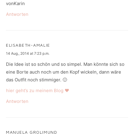
vonKarin
Antworten
ELISABETH-AMALIE
says:
14 Aug., 2014 at 7:23 p.m.
Die Idee ist so schön und so simpel. Man könnte sich so
eine Borte auch noch um den Kopf wickeln, dann wäre
das Outfit noch stimmiger. 🙂
hier geht’s zu meinem Blog ♥
Antworten
MANUELA GROLIMUND