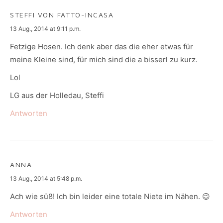
STEFFI VON FATTO-INCASA
says:
13 Aug., 2014 at 9:11 p.m.
Fetzige Hosen. Ich denk aber das die eher etwas für
meine Kleine sind, für mich sind die a bisserl zu kurz.
Lol
LG aus der Holledau, Steffi
Antworten
ANNA
says:
13 Aug., 2014 at 5:48 p.m.
Ach wie süß! Ich bin leider eine totale Niete im Nähen. 😉
Antworten