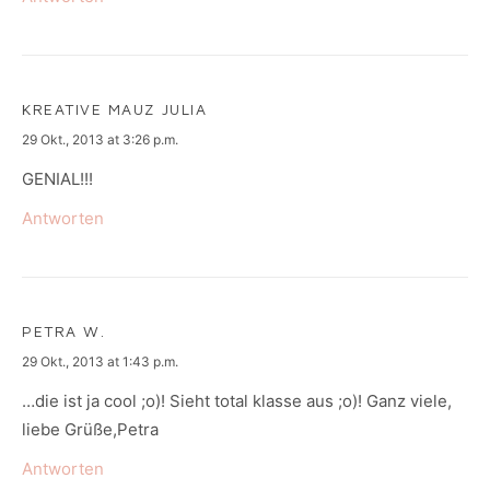
KREATIVE MAUZ JULIA
says:
29 Okt., 2013 at 3:26 p.m.
GENIAL!!!
Antworten
PETRA W.
says:
29 Okt., 2013 at 1:43 p.m.
…die ist ja cool ;o)! Sieht total klasse aus ;o)! Ganz viele,
liebe Grüße,Petra
Antworten