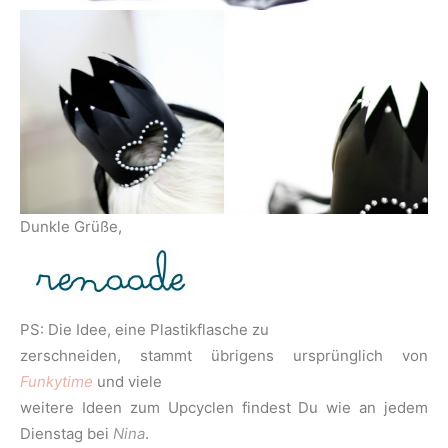
Dunkle Grüße,
PS: Die Idee, eine Plastikflasche zu
zerschneiden, stammt übrigens ursprünglich von
Funkytime
und viele
weitere Ideen zum Upcyclen findest Du wie an jedem
Dienstag bei
Nina
.