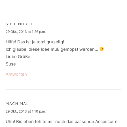
SUSEINORGE
says:
29 Okt., 2013 at 1:26 p.m.
Hilfe! Das ist ja total gruselig!
Ich glaube, diese Idee muß gemopst werden…
Liebe Grüße
Suse
Antworten
MACH MAL
says:
29 Okt., 2013 at 1:10 p.m.
Uhh! Bis eben fehlte mir noch das passende Accessoire