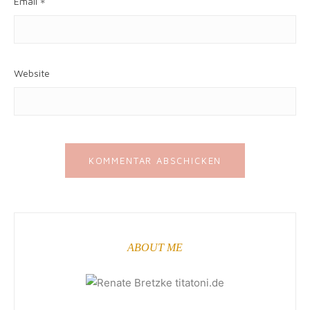
Email
*
Website
ABOUT ME