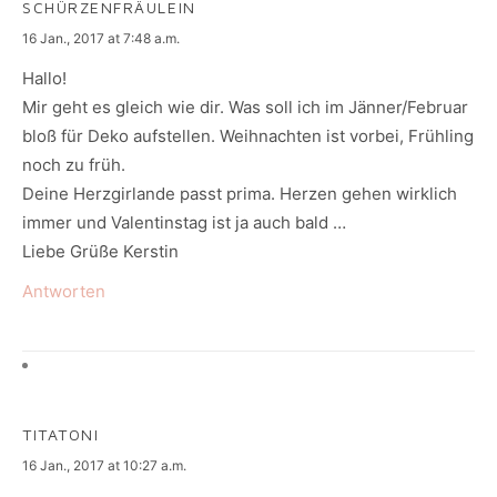
SCHÜRZENFRÄULEIN
says:
16 Jan., 2017 at 7:48 a.m.
Hallo!
Mir geht es gleich wie dir. Was soll ich im Jänner/Februar
bloß für Deko aufstellen. Weihnachten ist vorbei, Frühling
noch zu früh.
Deine Herzgirlande passt prima. Herzen gehen wirklich
immer und Valentinstag ist ja auch bald …
Liebe Grüße Kerstin
Antworten
TITATONI
says:
16 Jan., 2017 at 10:27 a.m.