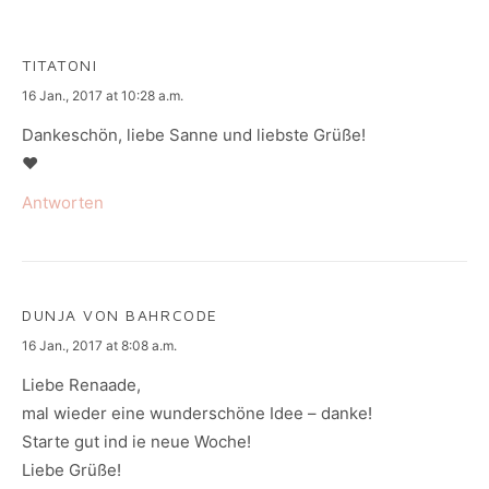
TITATONI
says:
16 Jan., 2017 at 10:28 a.m.
Dankeschön, liebe Sanne und liebste Grüße!
♥
Antworten
DUNJA VON BAHRCODE
says:
16 Jan., 2017 at 8:08 a.m.
Liebe Renaade,
mal wieder eine wunderschöne Idee – danke!
Starte gut ind ie neue Woche!
Liebe Grüße!