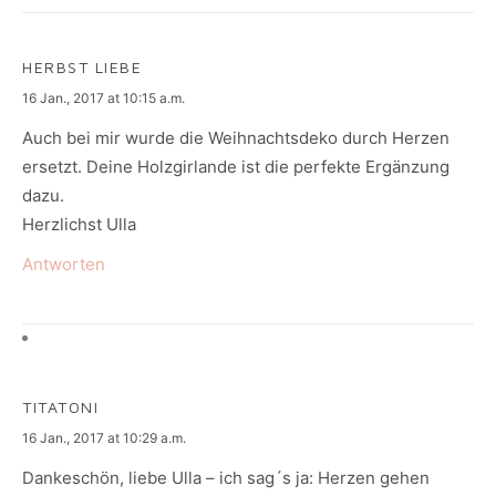
HERBST LIEBE
says:
16 Jan., 2017 at 10:15 a.m.
Auch bei mir wurde die Weihnachtsdeko durch Herzen
ersetzt. Deine Holzgirlande ist die perfekte Ergänzung
dazu.
Herzlichst Ulla
Antworten
TITATONI
says:
16 Jan., 2017 at 10:29 a.m.
Dankeschön, liebe Ulla – ich sag´s ja: Herzen gehen