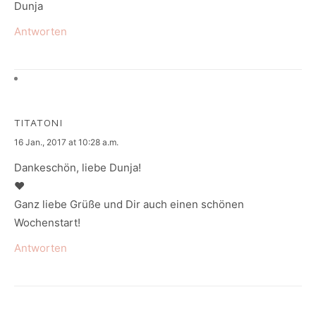
Dunja
Antworten
TITATONI
says:
16 Jan., 2017 at 10:28 a.m.
Dankeschön, liebe Dunja!
♥
Ganz liebe Grüße und Dir auch einen schönen
Wochenstart!
Antworten